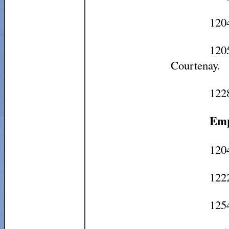
1204
1205
Courtenay.
1228
Emp
120
1222
125