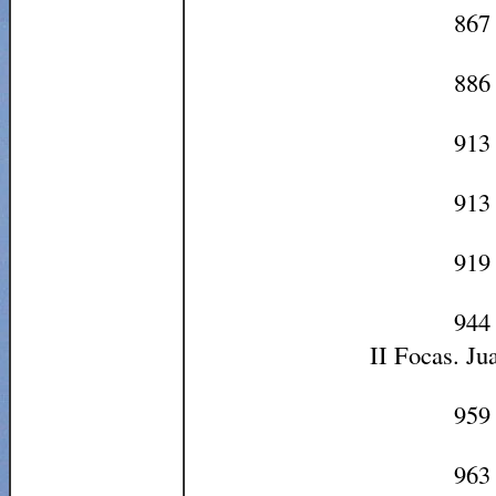
867 
886 
913 
913 
919
944 
II Focas. Ju
959
963 