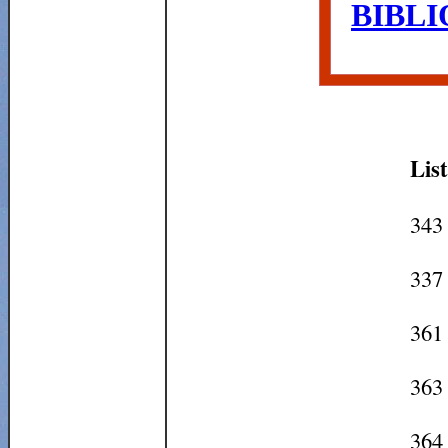
BIBLI
Lis
343 
337
361
363
364 