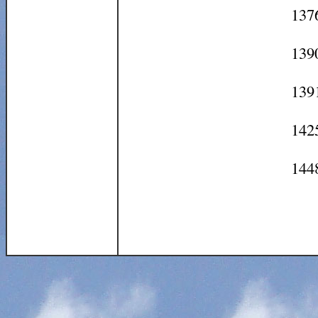
137
1390
1391
1425
1448