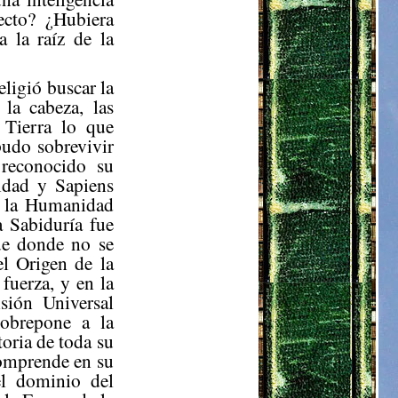
ecto? ¿Hubiera
 la raíz de la
ligió buscar la
la cabeza, las
 Tierra lo que
pudo sobrevivir
reconocido su
idad y Sapiens
i la Humanidad
a Sabiduría fue
ue donde no se
el Origen de la
fuerza, y en la
sión Universal
sobrepone a la
oria de toda su
comprende en su
el dominio del