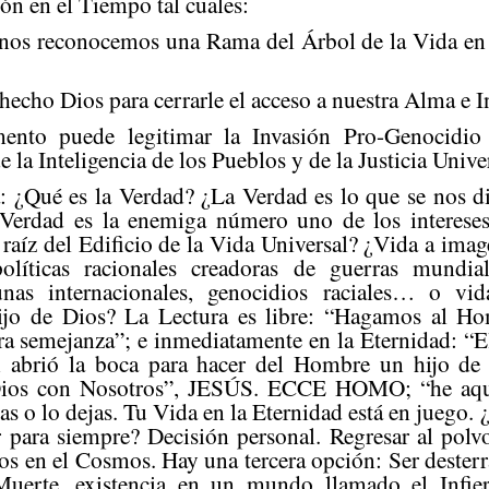
ión en el Tiempo tal cuales:
 nos reconocemos una Rama del Árbol de la Vida en
echo Dios para cerrarle el acceso a nuestra Alma e I
nto puede legitimar la Invasión Pro-Genocidio
e la Inteligencia de los Pueblos y de la Justicia Unive
a: ¿Qué es la Verdad? ¿La Verdad es lo que se nos di
 Verdad es la enemiga número uno de los intereses
 raíz del Edificio de la Vida Universal? ¿Vida a ima
políticas racionales creadoras de guerras mundia
nas internacionales, genocidios raciales… o v
ijo de Dios? La Lectura es libre: “Hagamos al Ho
ra semejanza”; e inmediatamente en la Eternidad: “E
n abrió la boca para hacer del Hombre un hijo de 
ios con Nosotros”, JESÚS. ECCE HOMO; “he aqu
o lo dejas. Tu Vida en la Eternidad está en juego. ¿
ir para siempre? Decisión personal. Regresar al pol
os en el Cosmos. Hay una tercera opción: Ser desterr
Muerte, existencia en un mundo llamado el Infier