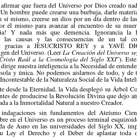
 afirmar que fuera del Universo por Dios creado nad
 Un hombre puede crearse una burbuja, darle materia
en sí mismo, creerse un dios por un día dentro de la
por él mismo para avanzar al encuentro de su muer
ia! Y nada más que demencia. Ignorancia la l
s las causas y las consecuencias de un tal co
te gracias a JESUCRISTO REY y a YAVÉ DIO
gen del Universo. (Leer
La Creación del Universo se
 Cristo Raúl a la Cosmología del Siglo XXI
”). Est
, dirige nuestra inteligencia a la Necesidad de entend
 sola y única. No podemos aislarnos de todo, y de 
Incontestable de la Naturaleza Social de la Vida Intel
te desde la Eternidad, la Vida desplegó su Árbol 
antes de producirse la Revolución Divina que dejo at
ada a la Inmortalidad Natural a nuestro Creador.
 indagaciones sin fundamentos del Ateísmo Cient
re en el Universo es un proceso terminal esquizoide
da de Asno en las universidades del Siglo XX, imp
 su Ley el Derecho y el Deber de aplastar toda 