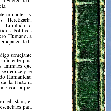
la Fuerza de la
cia.
terminantes y
. Heretizarla,
al Limitada o
tidos Políticos
nero Humano, a
 Semejanza de la
ndiga semejante
suficiente para
es animales que
 se deduce y se
endo Humanidad
 de la Historia
ado con la piel
o, el Islam, el
esenciales para