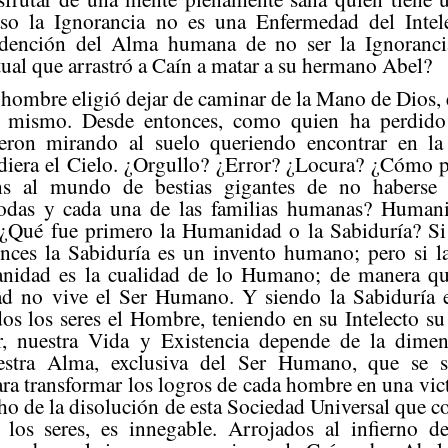
so la Ignorancia no es una Enfermedad del Intel
dención del Alma humana de no ser la Ignorancia
tual que arrastró a Caín a matar a su hermano Abel?
 hombre eligió dejar de caminar de la Mano de Dios, e
í mismo. Desde entonces, como quien ha perdido 
eron mirando al suelo queriendo encontrar en la
 diera el Cielo. ¿Orgullo? ¿Error? ¿Locura? ¿Cómo 
s al mundo de bestias gigantes de no haberse 
das y cada una de las familias humanas? Human
. ¿Qué fue primero la Humanidad o la Sabiduría? S
nces la Sabiduría es un invento humano; pero si l
nidad es la cualidad de lo Humano; de manera q
dad no vive el Ser Humano. Y siendo la Sabiduría 
os los seres el Hombre, teniendo en su Intelecto su 
r, nuestra Vida y Existencia depende de la dimen
estra Alma, exclusiva del Ser Humano, que se 
ra transformar los logros de cada hombre en una vict
ho de la disolución de esta Sociedad Universal que 
 los seres, es innegable. Arrojados al infierno d