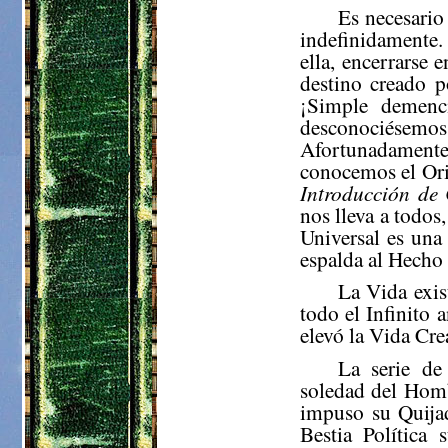
Es necesario
indefinidamente.
ella, encerrarse 
destino creado 
¡Simple demenc
desconociésemo
Afortunadamen
conocemos el Ori
Introducción de
nos lleva a todos
Universal es una
espalda al Hecho 
La Vida exis
todo el Infinito 
elevó la Vida Cre
La serie de
soledad del Homb
impuso su Quija
Bestia Política