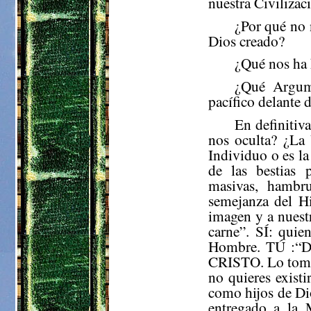
nuestra Civilizac
¿Por qué no
Dios creado?
¿Qué nos ha h
¿Qué Argume
pacífico delante d
En definitiv
nos oculta? ¿La
Individuo o es la
de las bestias 
masivas, hambru
semejanza del H
imagen y a nuest
carne”. SÍ: quie
Hombre. TÚ :“D
CRISTO. Lo tomas 
no quieres exist
como hijos de Di
entregado a la 