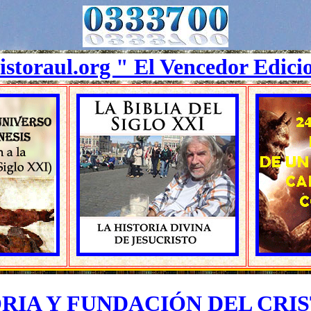
istoraul.org " El Vencedor Edici
RIA Y FUNDACIÓN DEL CRI