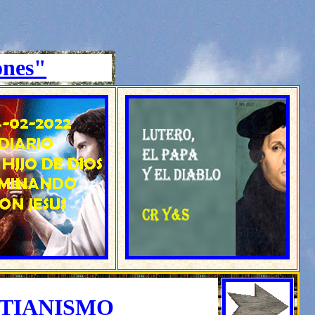
ones"
STIANISMO