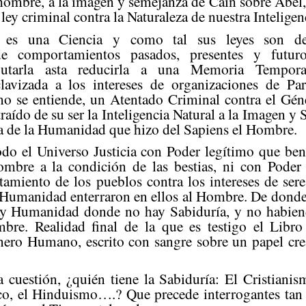
hombre, a la imagen y semejanza de Caín sobre Abel, 
ley criminal contra la Naturaleza de nuestra Inteligen
a es una Ciencia y como tal sus leyes son de
de comportamientos pasados, presentes y futuros
mputarla asta reducirla a una Memoria Tempor
lavizada a los intereses de organizaciones de Par
mo se entiende, un Atentado Criminal contra el Gé
traído de su ser la Inteligencia Natural a la Imagen y
va de la Humanidad que hizo del Sapiens el Hombre.
do el Universo Justicia con Poder legítimo que be
mbre a la condición de las bestias, ni con Poder 
tamiento de los pueblos contra los intereses de ser
 Humanidad enterraron en ellos al Hombre. De donde
hay Humanidad donde no hay Sabiduría, y no habi
bre. Realidad final de la que es testigo el Libro
nero Humano, escrito con sangre sobre un papel cre
a cuestión, ¿quién tiene la Sabiduría: El Cristianism
co, el Hinduismo….? Que precede interrogantes tan 