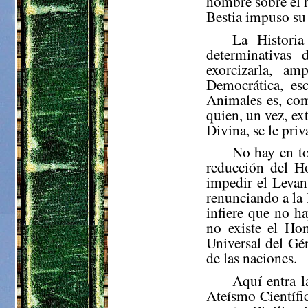
hombre sobre el 
Bestia impuso su 
La Histori
determinativas 
exorcizarla, a
Democrática, esc
Animales es, co
quien, un vez, ex
Divina, se le pri
No hay en to
reducción del Ho
impedir el Levan
renunciando a la
infiere que no 
no existe el Hom
Universal del Gé
de las naciones.
Aquí entra l
Ateísmo Científi