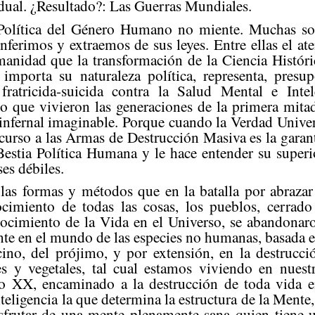
dual. ¿Resultado?: Las Guerras Mundiales.
 Política del Género Humano no miente. Muchas son
ferimos y extraemos de sus leyes. Entre ellas el ate
anidad que la transformación de la Ciencia Histór
importa su naturaleza política, representa, presu
, fratricida-suicida contra la Salud Mental e Inte
 que vivieron las generaciones de la primera mita
infernal imaginable. Porque cuando la Verdad Univers
recurso a las Armas de Destrucción Masiva es la garan
 Bestia Política Humana y le hace entender su superi
ses débiles.
as formas y métodos que en la batalla por abrazar
cimiento de todas las cosas, los pueblos, cerrado
ocimiento de la Vida en el Universo, se abandonar
nte en el mundo de las especies no humanas, basada e
ino, del prójimo, y por extensión, en la destrucci
es y vegetales, tal cual estamos viviendo en nues
o XX, encaminado a la destrucción de toda vida en
nteligencia la que determina la estructura de la Mente,
rutar de una mente plenamente sana quien tiene un