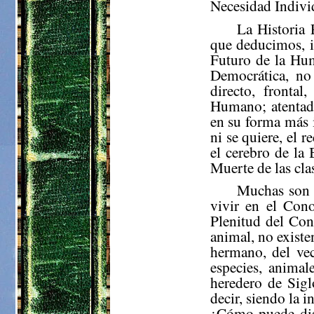
Necesidad Indivi
La Historia
que deducimos, in
Futuro de la Hum
Democrática, no 
directo, frontal
Humano; atentado
en su forma más 
ni se quiere, el 
el cerebro de la
Muerte de las cla
Muchas son l
vivir en el Cono
Plenitud del Con
animal, no existe
hermano, del vec
especies, animal
heredero de Sigl
decir, siendo la i
¿Cómo puede disf