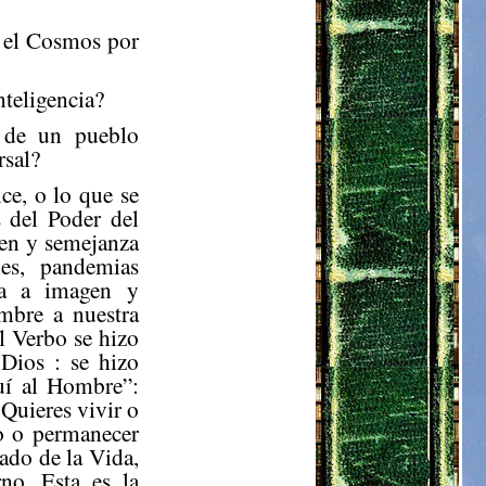
 el Cosmos por
nteligencia?
 de un pueblo
rsal?
ce, o lo que se
 del Poder del
gen y semejanza
les, pandemias
ida a imagen y
mbre a nuestra
l Verbo se hizo
Dios : se hizo
í al Hombre”:
Quieres vivir o
vo o permanecer
ado de la Vida,
no. Esta es la