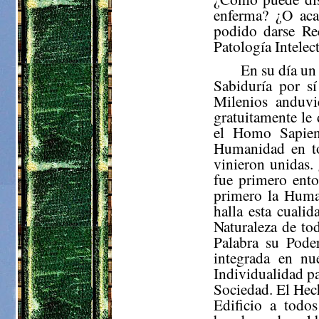
enferma? ¿O aca
podido darse Re
Patología Intelec
En su día un
Sabiduría por s
Milenios anduvi
gratuitamente le
el Homo Sapien
Humanidad en to
vinieron unidas
fue primero ento
primero la Huma
halla esta cuali
Naturaleza de tod
Palabra su Pode
integrada en nu
Individualidad pa
Sociedad. El Hec
Edificio a todos