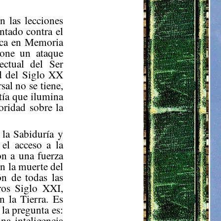
 las lecciones
ntado contra el
ica en Memoria
pone un ataque
lectual del Ser
d del Siglo XX
al no se tiene,
tía que ilumina
oridad sobre la
 la Sabiduría y
 el acceso a la
on a una fuerza
n la muerte del
ón de todas las
tros Siglo XXI,
 la Tierra. Es
 la pregunta es:
a inteligencia