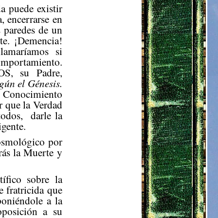
a puede existir
, encerrarse en
s paredes de un
te. ¡Demencia!
lamaríamos si
mportamiento.
S, su Padre,
gún el Génesis.
e Conocimiento
er que la Verdad
todos,
darle la
igente.
Cosmológico por
rás la Muerte y
ífico sobre la
 fratricida que
oniéndole a la
oposición a su