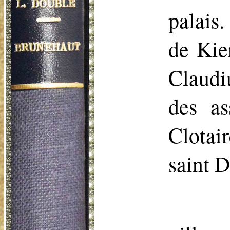
palais
de
Kie
Claudiu
des as
Clotai
saint D