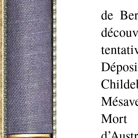
de
Ber
découv
tentat
Déposi
Child
Mésave
Mort 
d’Aust