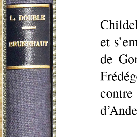
Childe
et s’e
de Gon
Frédé
contre
d’Ande