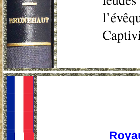
l’évê
Captiv
Royau