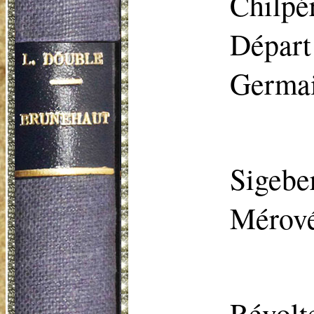
Chilpé
Départ
Germai
Sigeber
Mérové
Révolt