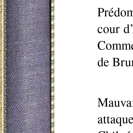
Prédom
cour d
Commen
de Bru
Mauvais
attaqu