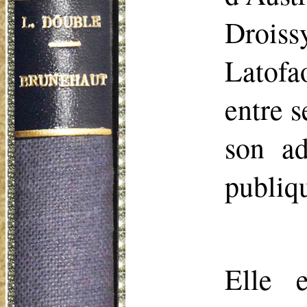
Droiss
Latofa
entre s
son ad
publiq
Elle 