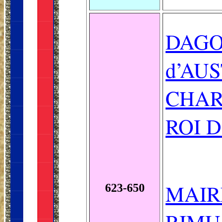
DAGOB
d’AU
CHAR
ROI D
MAIRE
623-650
RIMU