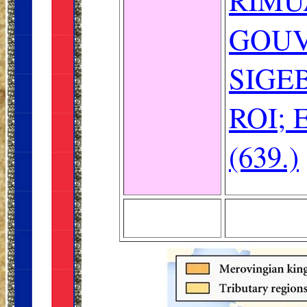
GOUV
SIGEB
ROI;
(639.)