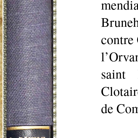
mendia
Bruneh
contre 
l’Orva
saint 
Clotai
de Co