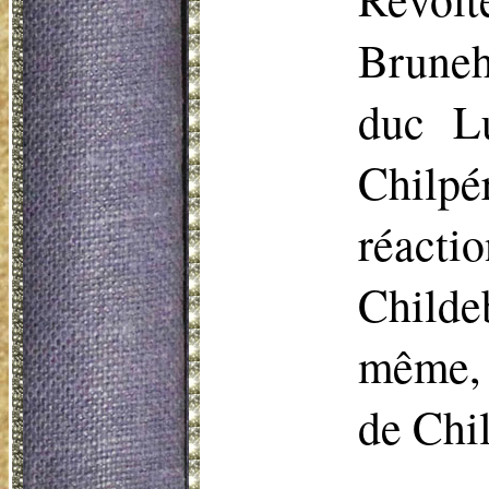
Bruneh
duc L
Chilpér
réact
Childe
même, 
de Chi