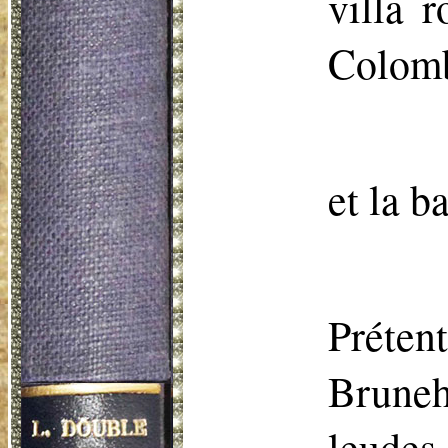
villa 
Colomb
et la b
Préten
Bruneh
leudes