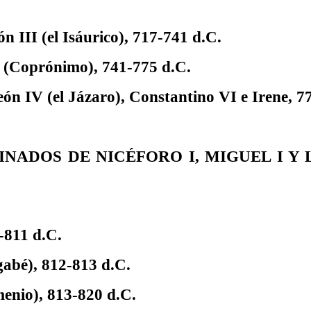
n III (el Isáurico), 717-741 d.C.
 (
Coprónimo
), 741-775 d.C.
eón IV (el
Jázaro
), Constantino VI e Irene, 7
EINADOS DE NICÉFORO I, MIGUEL I Y 
2-811 d.C.
gabé), 812-813 d.C.
menio), 813-820 d.C.