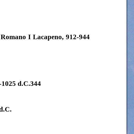
), Romano I
Lacapeno
, 912-944
025 d.C.344
d.C.