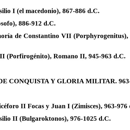
ilio I (el macedonio), 867-886 d.C.
ósofo), 886-912 d.C.
noría de Constantino VII (Porphyrogenitus
II (Porfirogénito), Romano II, 945-963 d.C.
DE CONQUISTA Y GLORIA MILITAR. 963-1
céforo II Focas y Juan I (Zimisces), 963-976 
lio II (
Bulgaroktonos
), 976-1025 d.C.