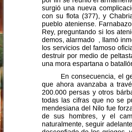
surgió una nueva complicaci
con su flota (377), y Chabr
pueblo ateniense. Farnabazo
Rey, preguntando si los aten
demos, alarmado
, llamó in
los servicios del famoso ofici
destruir por medio de peltas
una mora espartana o batallón
En consecuencia, el ge
que ahora avanzaba a travé
200.000 persas y otros bárba
todas las cifras que no se 
mendesiana del Nilo fue forza
de sus hombres, y el camin
naturalmente, seguir adelan
desconfiado de los griegos, 