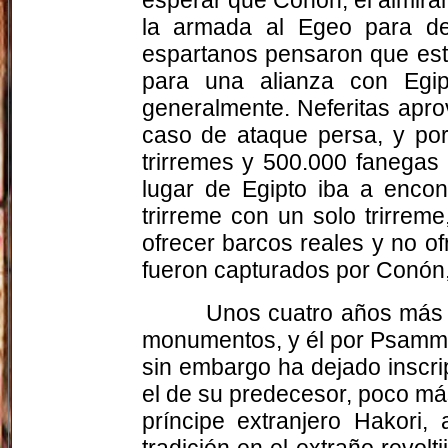
la armada al Egeo para de
espartanos pensaron que esto
para una alianza con Egip
generalmente. Neferitas apr
caso de ataque persa, y por
trirremes y 500.000 fanegas
lugar de Egipto iba a encon
trirreme con un solo trirre
ofrecer barcos reales y no o
fueron capturados por Conón, 
Unos cuatro años más t
monumentos, y él por Psammou
sin embargo ha dejado inscr
el de su predecesor, poco má
príncipe extranjero Hakori
tradición en el extraño revol