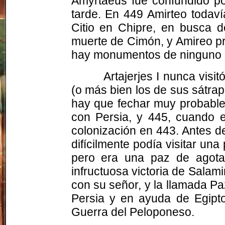
Amyrtaeus fue confundido po
tarde. En 449 Amirteo todav
Citio en Chipre, en busca 
muerte de Cimón, y Amireo p
hay monumentos de ninguno d
Artajerjes I nunca visi
(o más bien los de sus sátrap
hay que fechar muy probable
con Persia, y 445, cuando e
colonización en 443. Antes 
difícilmente podía visitar un
pero era una paz de agota
infructuosa victoria de Salami
con su señor, y la llamada Paz
Persia y en ayuda de Egipto
Guerra del Peloponeso.