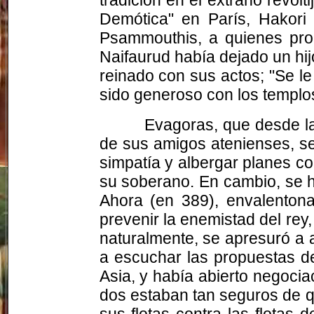
Demótica" en París, Hakori
Psammouthis, a quienes pr
Naifaurud había dejado un hi
reinado con sus actos; "Se le
sido generoso con los templo
Evagoras, que desde la 
de sus amigos atenienses, s
simpatía y albergar planes c
su soberano. En cambio, se h
Ahora (en 389), envalentonad
prevenir la enemistad del rey
naturalmente, se apresuró a 
a escuchar las propuestas d
Asia, y había abierto negocia
dos estaban tan seguros de q
sus flotas contra las flota