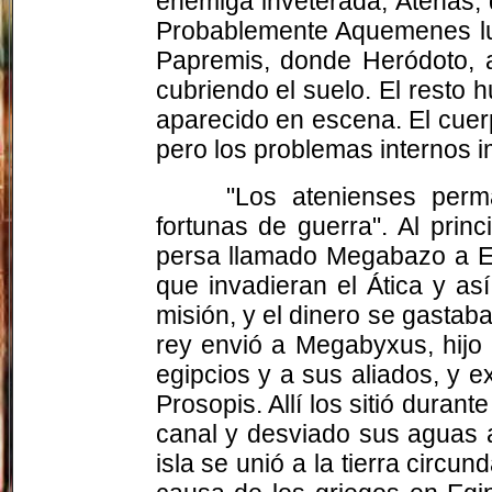
enemiga inveterada, Atenas, 
Probablemente Aquemenes luc
Papremis, donde Heródoto, 
cubriendo el suelo. El resto 
aparecido en escena. El cuer
pero los problemas internos i
"Los atenienses perma
fortunas de guerra". Al prin
persa llamado Megabazo a Es
que invadieran el Ática y as
misión, y el dinero se gastab
rey envió a Megabyxus, hijo 
egipcios y a sus aliados, y e
Prosopis. Allí los sitió duran
canal y desviado sus aguas a
isla se unió a la tierra circu