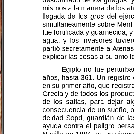
mismos a la manera de los at
llegada de los
gros
del ejérc
simultáneamente sobre Menfis
fue fortificada y guarnecida, 
agua, y los invasores tuvie
partió secretamente a Atenas
explicar las cosas a su amo l
Egipto no fue perturba
años, hasta 361. Un registro 
en su primer año, que registr
Grecia y de todos los product
de los saítas, para dejar a
consecuencia de un sueño, or
deidad Sopd, guardián de la
ayuda contra el peligro pers
Naville en 1884, es un ejemp