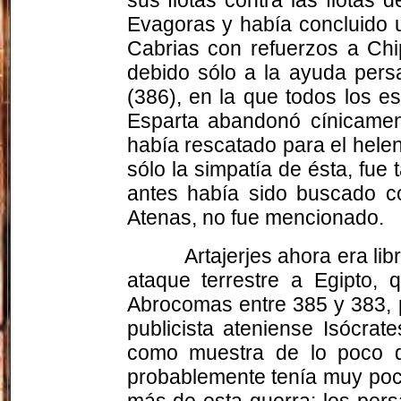
Evagoras y había concluido u
Cabrias con refuerzos a Chi
debido sólo a la ayuda pers
(386), en la que todos los es
Esparta abandonó cínicamen
había rescatado para el hele
sólo la simpatía de ésta, fue
antes había sido buscado c
Atenas, no fue mencionado.
Artajerjes ahora era li
ataque terrestre a Egipto, 
Abrocomas entre 385 y 383, p
publicista ateniense Isócra
como muestra de lo poco q
probablemente tenía muy poco
más de esta guerra: los pers