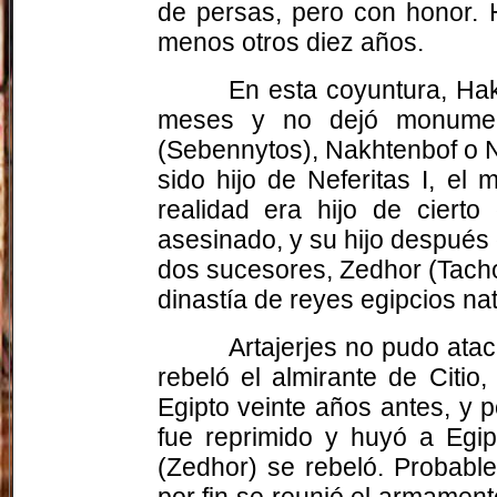
de persas, pero con honor. 
menos otros diez años.
En esta coyuntura, Hako
meses y no dejó monument
(Sebennytos), Nakhtenbof o 
sido hijo de Neferitas I, e
realidad era hijo de cierto
asesinado, y su hijo después 
dos sucesores, Zedhor (Tacho
dinastía de reyes egipcios nat
Artajerjes no pudo atac
rebeló el almirante de Citi
Egipto veinte años antes, y 
fue reprimido y huyó a Egip
(Zedhor) se rebeló. Probabl
por fin se reunió el armamen