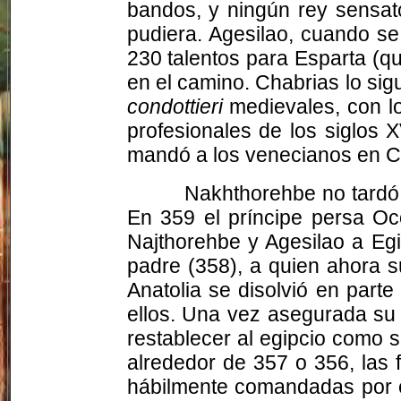
bandos, y ningún rey sensato 
pudiera. Agesilao, cuando se 
230 talentos para Esparta (qu
en el camino. Chabrias lo sig
condottieri
medievales, con l
profesionales de los siglos
mandó a los venecianos en Co
Nakhthorehbe no tardó 
En 359 el príncipe persa Oc
Najthorehbe y Agesilao a Egi
padre (358), a quien ahora s
Anatolia se disolvió en parte
ellos. Una vez asegurada su p
restablecer al egipcio como s
alrededor de 357 o 356, las 
hábilmente comandadas por e