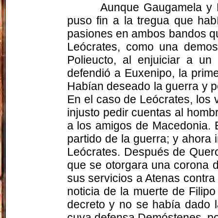
Aunque Gaugamela y Me
puso fin a la tregua que hab
pasiones en ambos bandos que 
Leócrates, como una demostr
Polieucto, al enjuiciar a un
defendió a Euxenipo, la prime
Habían deseado la guerra y p
En el caso de Leócrates, los 
injusto pedir cuentas al hom
a los amigos de Macedonia. E
partido de la guerra; y ahor
Leócrates. Después de Queron
que se otorgara una corona d
sus servicios a Atenas contra
noticia de la muerte de Filip
decreto y no se había dado l
cuya defensa Demóstenes, po