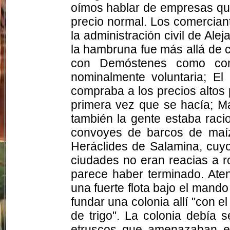
oímos hablar de empresas que 
precio normal. Los comerciant
la administración civil de Al
la hambruna fue más allá de 
con Demóstenes como comi
nominalmente voluntaria; El
compraba a los precios altos 
primera vez que se hacía; Mar
también la gente estaba raci
convoyes de barcos de maíz
Heráclides de Salamina, cuyo
ciudades no eran reacias a r
parece haber terminado. Ate
una fuerte flota bajo el mand
fundar una colonia allí "con 
de trigo". La colonia debía 
etruscos que amenazaban el 