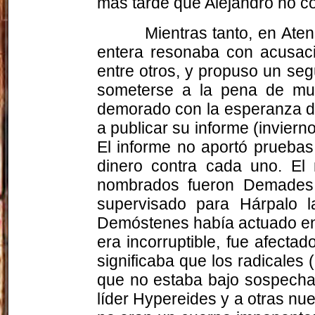
más tarde que Alejandro no con
Mientras tanto, en Aten
entera resonaba con acusac
entre otros, y propuso un se
someterse a la pena de muer
demorado con la esperanza de
a publicar su informe (inviern
El informe no aportó prueba
dinero contra cada uno. El
nombrados fueron Demades, F
supervisado para Hárpalo l
Demóstenes había actuado en
era incorruptible, fue afect
significaba que los radicales
que no estaba bajo sospecha.
líder Hypereides y a otras nu