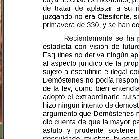
de tratar de aplastar a su 
juzgando no era Ctesifonte, s
primavera de 330, y se han c
Recientemente se ha p
estadista con visión de fut
Esquines no deriva ningún apo
al aspecto jurídico de la pro
sujeto a escrutinio e ilegal 
Demóstenes no podía responde
de la ley, como bien entendí
adoptó el extraordinario cur
hizo ningún intento de demost
argumentó que Demóstenes no h
dio cuenta de que la mayor pa
astuto y prudente sostene
descuidado muchas buenas o