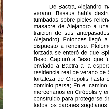
De
Bactra
, Alejandro 
verano;
Bessus
había destru
tumbadas sobre pieles rellen
masacre de Alejandro a una
traición de sus antepasados
Alejandro). Entonces llegó l
dispuesto a rendirse. Ptolo
forzada se enteró de que Sp
Beso. Capturó a Beso, que fu
enviado a
Bactra
a la espera
residencia real de verano de 
fortaleza de
Cirópolis
hasta e
dominio persa; En el camino f
mercenarios en
Cirópolis
y en
construido para protegerse d
todos los barones sogdianos