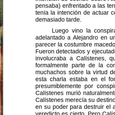
pensaba) enfrentado a las ter
tenía la intención de actuar c
demasiado tarde.
Luego vino la conspir
adelantado a Alejandro en un
parecer la costumbre macedon
Fueron detectados y ejecutado
involucraba a
Calístenes
, q
formalmente parte de la co
muchachos sobre la virtud d
esta charla estaba en el f
presumiblemente por conspir
Calístenes
murió naturalmente
Calístenes
merecía su destino
en su poder para destruir el
veredicto es cierto. Pero
Calí