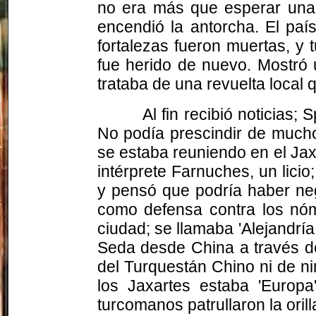
no era más que esperar una p
encendió la antorcha. El paí
fortalezas fueron muertas, y 
fue herido de nuevo. Mostró 
trataba de una revuelta local 
Al fin recibió noticias
No podía prescindir de much
se estaba reuniendo en el
Jax
intérprete
Farnuches
, un lic
y pensó que podría haber neg
como defensa contra los nóm
ciudad; se llamaba 'Alejandría
Seda desde China a través de
del Turquestán Chino ni de ni
los
Jaxartes
estaba 'Europa'
turcomanos patrullaron la ori