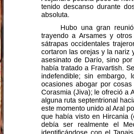
tenido descanso durante dos
absoluta.
Hubo una gran reuni
trayendo a Arsames y otros 
sátrapas occidentales trajer
cortaron las orejas y la nari
asesinato de Darío, sino por 
había tratado a
Fravartish
. S
indefendible; sin embargo, l
ocasiones abogar por cosas 
Corasmia (Jiva); le ofreció a 
alguna ruta septentrional hac
este momento unido al Aral p
que había visto en
Hircania
(
debía ser realmente el
Meo
identificándose con el
Tanais