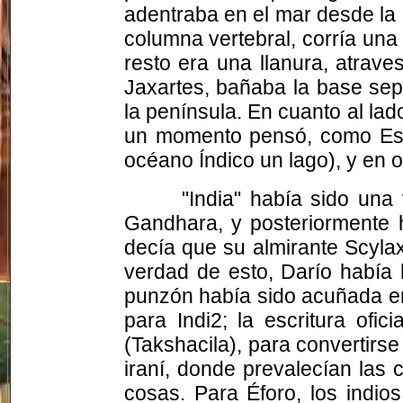
adentraba en el mar desde la 
columna vertebral, corría una
resto era una llanura, atrave
Jaxartes
, bañaba la base sept
la península. En cuanto al la
un momento pensó, como Esqui
océano Índico un lago), y en 
"India" había sido una
Gandhara, y posteriormente 
decía que su almirante
Scyla
verdad de esto, Darío había 
punzón había sido acuñada en
para Indi2; la escritura of
(
Takshacila
), para convertirs
iraní, donde prevalecían las
cosas. Para Éforo, los indio