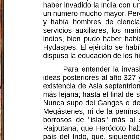
haber invadido la India con 
un número mucho mayor. Pero 
y había hombres de ciencia
servicios auxiliares, los ma
indios, bien pudo haber hab
Hydaspes. El ejército se habí
dispuso la educación de los hi
Para entender la invas
ideas posteriores al año 327 y
existencia de Asia septentrion
más lejana; hasta el final de s
Nunca supo del Ganges o del 
Megástenes
, ni de la penín
borrosos de "islas" más al 
Rajputana
, que Heródoto habí
país del Indo, que, siguiend