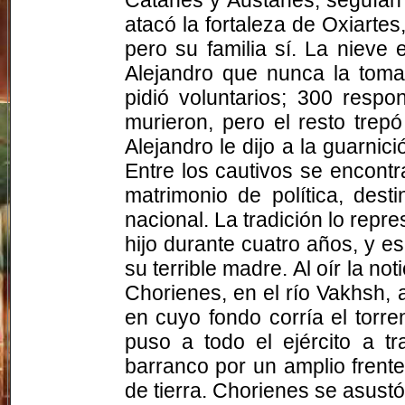
atacó la fortaleza de
Oxiartes
pero su familia sí. La nieve 
Alejandro que nunca la toma
pidió voluntarios; 300 resp
murieron, pero el resto trep
Alejandro le dijo a la guarnic
Entre los cautivos se encontr
matrimonio de política, dest
nacional. La tradición lo rep
hijo durante cuatro años, y e
su terrible madre. Al oír la not
Chorienes
, en el río
Vakhsh
, 
en cuyo fondo corría el torr
puso a todo el ejército a t
barranco por un amplio frente
de tierra.
Chorienes
se asustó