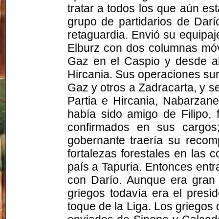
tratar a todos los que aún e
grupo de partidarios de Dar
retaguardia. Envió su equipaj
Elburz
con dos columnas móvi
Gaz
en el Caspio y desde all
Hircania
. Sus operaciones sur
Gaz
y otros a
Zadracarta
, y 
Partia e
Hircania
,
Nabarzane
había sido amigo de Filipo,
confirmados en sus cargos
gobernante traería su recom
fortalezas forestales en las 
país a
Tapuria
. Entonces entr
con Darío. Aunque era gran 
griegos todavía era el presid
toque de la Liga. Los griegos 