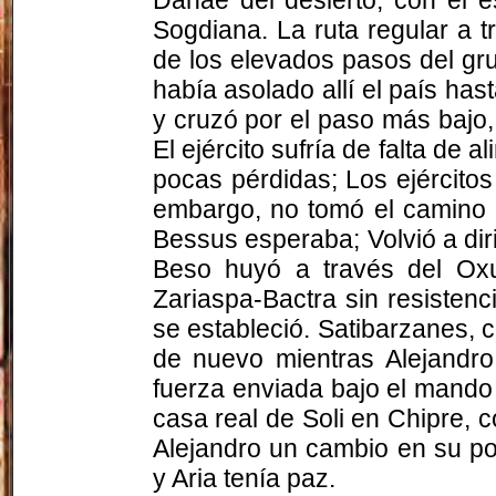
Sogdiana. La ruta regular a 
de los elevados pasos del g
había asolado allí el país has
y cruzó por el paso más bajo
El ejército sufría de falta de 
pocas pérdidas; Los ejército
embargo, no tomó el camino 
Bessus
esperaba; Volvió a diri
Beso huyó a través del
Ox
Zariaspa-Bactra
sin resistenc
se estableció. Satibarzanes, 
de nuevo mientras Alejandr
fuerza enviada bajo el mand
casa real de
Soli
en Chipre, c
Alejandro un cambio en su po
y Aria tenía paz.