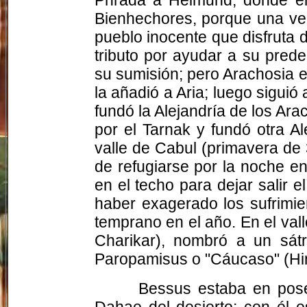
Bienhechores, porque una ve
pueblo inocente que disfruta d
tributo por ayudar a su pred
su sumisión; pero
Arachosia
e
la añadió a Aria; luego siguió 
fundó la Alejandría de los
Ara
por el
Tarnak
y fundó otra Al
valle de
Cabul
(primavera de 3
de refugiarse por la noche e
en el techo para dejar salir 
haber exagerado los sufrimi
temprano en el año. En el val
Charikar
), nombró a un sátr
Paropamisus
o "Cáucaso" (
Hi
Bessus
estaba en pos
Dahae
del desierto; con él 