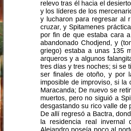
relevo tras él hacia el desierto
y los líderes de los mercena
y lucharon para regresar al r
cruzar, y Spitamenes práctica
por fin de que estaba cara a
abandonado
Chodjend
, y (t
griego) estaba a unas 135 m
arqueros y a algunos
falangit
tres días y tres noches; si se
ser finales de otoño, y por l
imposible de improviso, si la 
Maracanda
; De nuevo se retir
muertos, pero no siguió a Sp
desgastando su rico valle de 
De allí regresó a
Bactra
, dond
la residencia real inverna
Alejandro poseía poco al nor