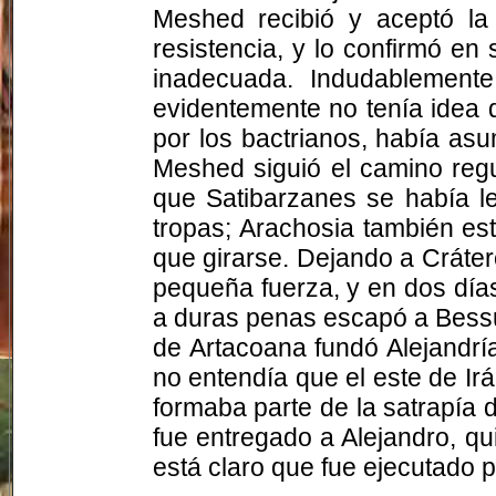
Meshed recibió y aceptó la
resistencia, y lo confirmó en
inadecuada. Indudablemente
evidentemente no tenía idea 
por los bactrianos, había asu
Meshed siguió el camino regu
que Satibarzanes se había 
tropas;
Arachosia
también est
que girarse. Dejando a Crátero
pequeña fuerza, y en dos días 
a duras penas escapó a
Bess
de
Artacoana
fundó Alejandría
no entendía que el este de Ir
formaba parte de la satrapía
fue entregado a Alejandro, q
está claro que fue ejecutado p