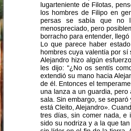
lugarteniente de
Filotas
, pen
los hombres de Filipo en gen
persas se sabía que no le
menospreciado, pero posiblem
borracho para entender, llegó 
Lo que parece haber estado 
hombres cuya valentía por sí 
Alejandro hizo algún esfuerzo
les dijo: "¿No os sentís com
extendió su mano hacia Alejand
de él. Entonces el temperamen
una lanza a un guardia, pero
sala. Sin embargo, se separó y,
está
Cleito
, Alejandro». Cuand
tres días, sin comer nada, 
sido su nodriza y a la que ta
sin líder en el fin de la tierr