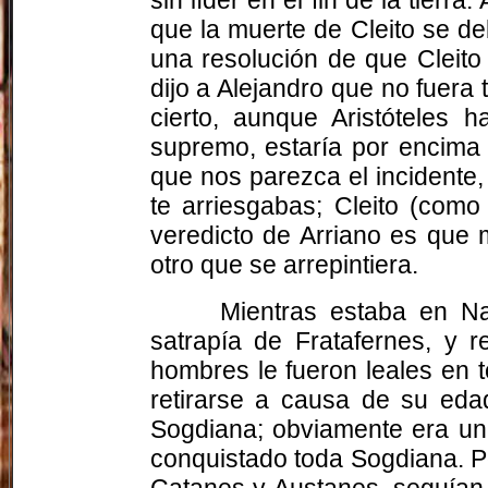
que la muerte de
Cleito
se deb
una resolución de que
Cleito
dijo a Alejandro que no fuera
cierto, aunque Aristóteles
supremo, estaría por encima d
que nos parezca el incidente,
te arriesgabas;
Cleito
(como d
veredicto de Arriano es que
otro que se arrepintiera.
Mientras estaba en
Na
satrapía de
Fratafernes
, y r
hombres le fueron leales en 
retirarse a causa de su eda
Sogdiana; obviamente era un 
conquistado toda Sogdiana. P
Catanes y
Austanes
, seguían