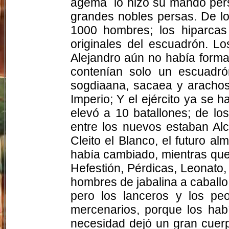
agema
lo hizo su mando pers
grandes nobles persas. De l
1000 hombres; los
hiparcas
originales del escuadrón. 
Alejandro aún no había form
contenían solo un escuadró
sogdiaana
,
sacaea
y
aracho
Imperio; Y el ejército ya se 
elevó a 10 batallones; de lo
entre los nuevos estaban
Al
Cleito
el Blanco, el futuro a
había cambiado, mientras que
Hefestión
, Pérdicas,
Leonato
,
hombres de jabalina a caballo
pero los lanceros y los pe
mercenarios, porque los hab
necesidad dejó un gran cuer