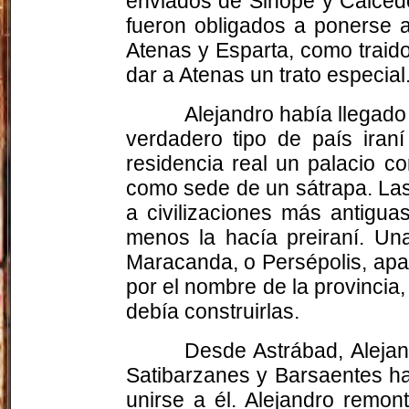
enviados de Sinope y Calced
fueron obligados a ponerse a
Atenas y Esparta, como traido
dar a Atenas un trato especial
Alejandro había llegado
verdadero tipo de país iraní
residencia real un palacio co
como sede de un sátrapa. Las
a civilizaciones más antigua
menos la hacía
preiraní
. Un
Maracanda
, o Persépolis, a
por el nombre de la provincia,
debía construirlas.
Desde
Astrábad
, Alej
Satibarzanes y
Barsaentes
ha
unirse a él. Alejandro remon