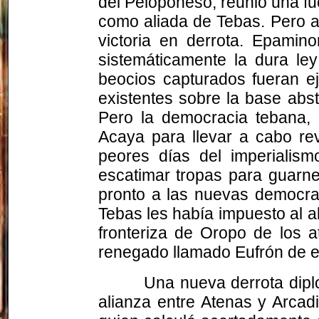
del Peloponeso, reunió una fue
como aliada de Tebas. Pero al 
victoria en derrota. Epamin
sistemáticamente la dura le
beocios capturados fueran e
existentes sobre la base abs
Pero la democracia tebana, c
Acaya para llevar a cabo rev
peores días del imperialis
escatimar tropas para guarne
pronto a las nuevas democrac
Tebas les había impuesto al a
fronteriza de Oropo de los 
renegado llamado Eufrón de ex
Una nueva derrota diplo
alianza entre Atenas y Arcad