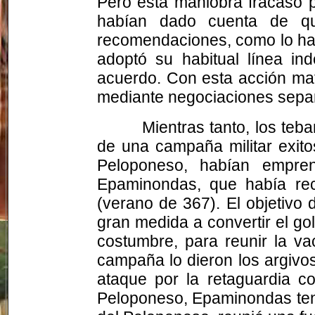
Pero esta maniobra fracasó p
habían dado cuenta de qu
recomendaciones, como lo hab
adoptó su habitual línea i
acuerdo. Con esta acción mat
mediante negociaciones separ
Mientras tanto, los teb
de una campaña militar exit
Peloponeso, habían empre
Epaminondas, que había rec
(verano de 367). El objetivo
gran medida a convertir el go
costumbre, para reunir la vac
campaña lo dieron los argivos
ataque por la retaguardia c
Peloponeso, Epaminondas tenía