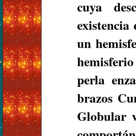
cuya desc
existencia
un hemisfe
hemisferio
perla enz
brazos Cu
Globular v
comportán