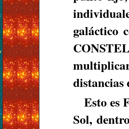
individual
galáctic
CONSTE
multiplic
distancias d
Esto es 
Sol, dentr