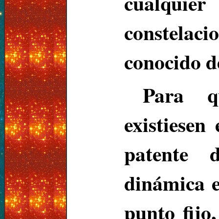
cualquie
constelaci
conocido d
Para qu
existiesen
patente 
dinámica e
punto fijo,