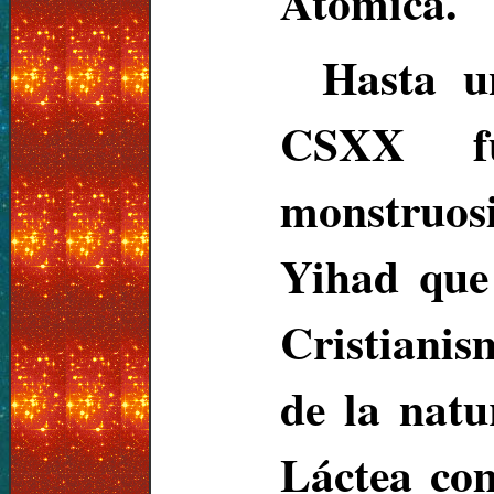
Atómica.
Hasta u
CSXX fu
monstruos
Yihad que 
Cristianis
de la natu
Láctea co