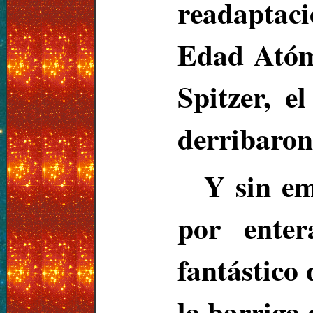
readaptac
Edad Atómi
Spitzer, 
derribaron
Y sin em
por enter
fantástico
la barriga 