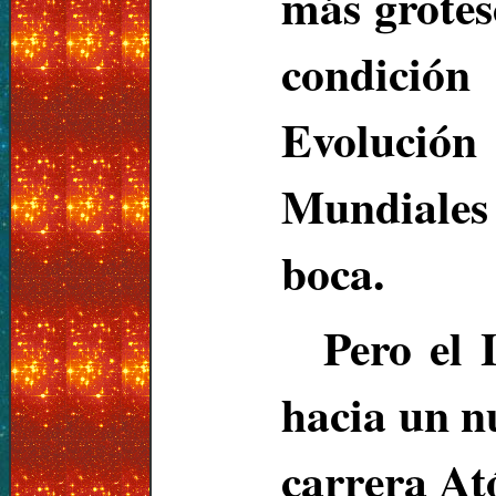
más grotesc
condició
Evolució
Mundiales 
boca.
Pero el 
hacia un nu
carrera At