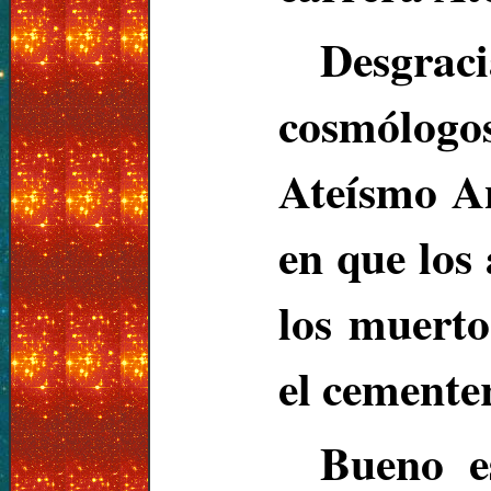
Desgrac
cosmólogos
Ateísmo An
en que los
los muerto
el cemente
Bueno e