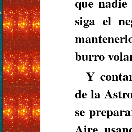
que nadie
siga el n
mantenerl
burro vola
Y contan
de la Astr
se prepara
Aire usan