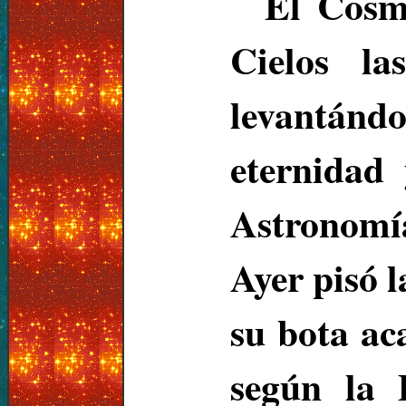
El Cosmó
Cielos la
levantánd
eternidad 
Astronomía
Ayer pisó 
su bota ac
según la 