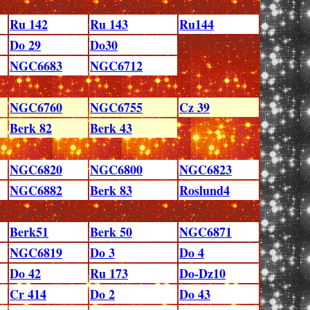
Ru 142
Ru 143
Ru144
Do 29
Do30
NGC6683
NGC6712
NGC6760
NGC6755
Cz 39
Berk 82
Berk 43
NGC6820
NGC6800
NGC6823
NGC6882
Berk 83
Roslund4
Berk51
Berk 50
NGC6871
NGC6819
Do 3
Do 4
Do 42
Ru 173
Do-Dz10
Cr 414
Do 2
Do 43