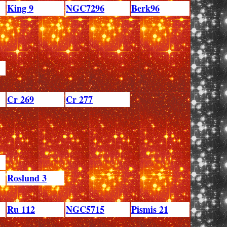
King 9
NGC7296
Berk96
Cr 269
Cr 277
Roslund 3
Ru 112
NGC5715
Pismis 21