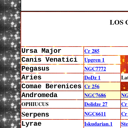
LOS 
Ursa Major
Cr 285
Canis Venatici
Upgren 1
Pegasus
NGC7772
Aries
DoDz 1
La
Comae Berenices
Cr 256
Andromeda
NGC7686
NG
OPHIUCUS
Dolidze 27
Cr
S
NGC6611
Cr
erpens
Lyrae
Iskudarian.1
St