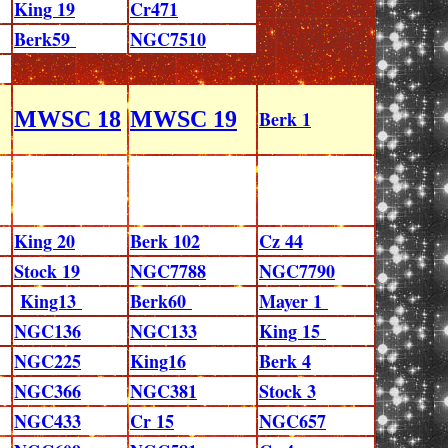
King 19
Cr471
Berk59
NGC7510
MWSC 18
MWSC 19
Berk 1
King 20
Berk 102
Cz 44
Stock 19
NGC7788
NGC7790
King13
Berk60
Mayer 1
NGC136
NGC133
King 15
NGC225
King16
Berk 4
NGC366
NGC381
Stock 3
NGC433
Cr 15
NGC657