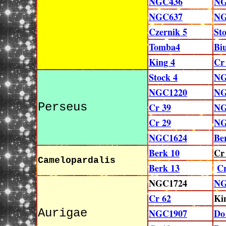
NGC436
NG
NGC637
NG
Czernik 5
St
Tomba4
Bi
King 4
Cr
Stock 4
NG
NGC1220
NG
Perseus
Cr 39
NG
Cr 29
NG
NGC1624
Be
Berk 10
Cr
Camelopardalis
Berk 13
Cr
NGC1724
NG
Cr 62
Ki
Aurigae
NGC1907
Do