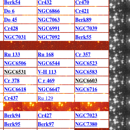
Berk54
Cr432
Cr470
Do 6
NGC6866
Cr421
Do 45
NGC7063
Berk89
Cr428
NGC6991
NGC7039
NGC7031
NGC7092
Berk55
Ru 133
Ru 168
Cr 357
NGC6506
NGC6544
NGC6523
NGC6531
V-H 113
NGC6583
Cr 378
C r 469
NGC6603
NGC6618
NGC6647
NGC6716
Cr437
Ru 129
Berk94
Cr427
NGC7023
Berk95
Berk97
NGC7380