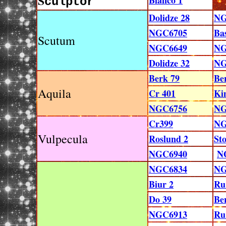
S
Blanco 1
culptor
Dolidze 28
NG
NGC6705
Bas
Scutum
NGC6649
NG
Dolidze 32
NG
Berk 79
Be
Aquila
Cr 401
Ki
NGC6756
NG
Cr399
NG
Vulpecula
Roslund 2
St
NGC6940
N
NGC6834
NG
Biur 2
Ru
Do 39
Be
NGC6913
Ru