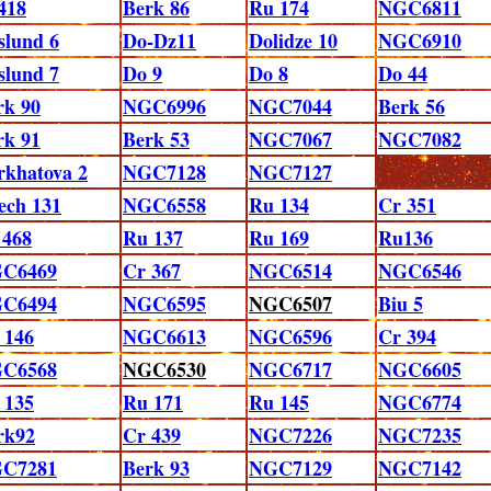
418
Berk 86
Ru 174
NGC6811
slund 6
Do-Dz11
Dolidze 10
NGC6910
slund 7
Do 9
Do 8
Do 44
rk 90
NGC6996
NGC7044
Berk 56
rk 91
Berk 53
NGC7067
NGC7082
rkhatova 2
NGC7128
NGC7127
ech 131
NGC6558
Ru 134
Cr 351
 468
Ru 137
Ru 169
Ru136
C6469
Cr 367
NGC6514
NGC6546
C6494
NGC6595
NGC6507
Biu 5
 146
NGC6613
NGC6596
Cr 394
C6568
NGC6530
NGC6717
NGC6605
 135
Ru 171
Ru 145
NGC6774
rk92
Cr 439
NGC7226
NGC7235
C7281
Berk 93
NGC7129
NGC7142