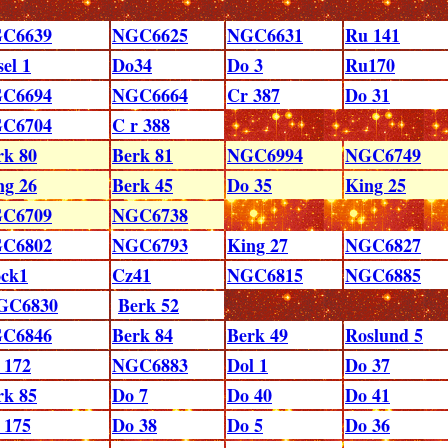
C6639
NGC6625
NGC6631
Ru 141
el 1
Do34
Do 3
Ru170
C6694
NGC6664
Cr 387
Do 31
C6704
C r 388
rk 80
Berk 81
NGC6994
NGC6749
ng 26
Berk 45
Do 35
King 25
C6709
NGC6738
C6802
NGC6793
King 27
NGC6827
ock1
Cz41
NGC6815
NGC6885
GC6830
Berk 52
C6846
Berk 84
Berk 49
Roslund 5
 172
NGC6883
Dol 1
Do 37
rk 85
Do 7
Do 40
Do 41
 175
Do 38
Do 5
Do 36