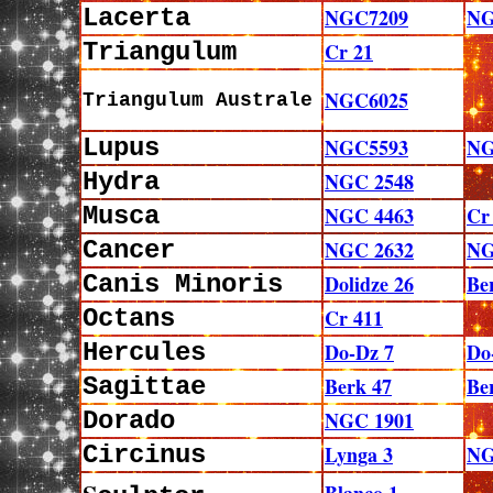
Lacerta
NGC7209
NG
Triangulum
Cr 21
NGC6025
Triangulum
Australe
Lupus
NGC5593
NG
Hydra
NGC 2548
Musca
NGC 4463
Cr
Cancer
NGC 2632
NG
Canis Minoris
Dolidze 26
Be
Octans
Cr 411
Hercules
Do-Dz 7
Do
Sagittae
Berk 47
Be
Dorado
NGC 1901
Circinus
Lynga 3
NG