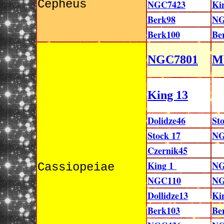
Cepheus
NGC7423
Ki
Berk98
NG
Berk100
Be
NGC7801
M
King 13
Dolidze46
St
Stock 17
NG
Czernik45
King 1
NG
Cassiopeiae
NGC110
NG
Dollidze13
Ki
Berk103
Be