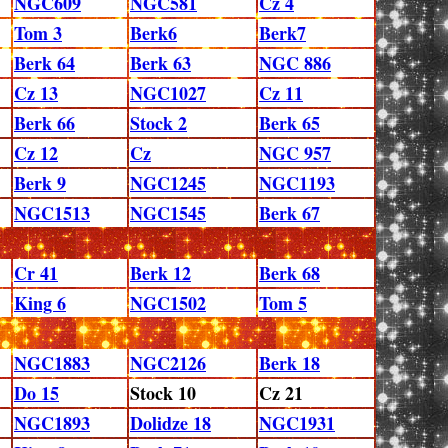
NGC609
NGC581
Cz 4
Tom 3
Berk6
Berk7
Berk 64
Berk 63
NGC 886
Cz 13
NGC1027
Cz 11
Berk 66
Stock 2
Berk 65
Cz 12
Cz
NGC 957
Berk 9
NGC1245
NGC1193
NGC1513
NGC1545
Berk 67
Cr 41
Berk 12
Berk 68
King 6
NGC1502
Tom 5
NGC1883
NGC2126
Berk 18
Do 15
Stock 10
Cz 21
NGC1893
Dolidze 18
NGC1931