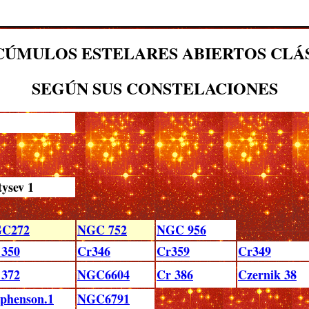
CÚMULOS ESTELARES ABIERTOS CLÁ
SEGÚN SUS CONSTELACIONES
tysev 1
C272
NGC 752
NGC 956
 350
Cr346
Cr359
Cr349
 372
NGC6604
Cr 386
Czernik 38
ephenson.1
NGC6791