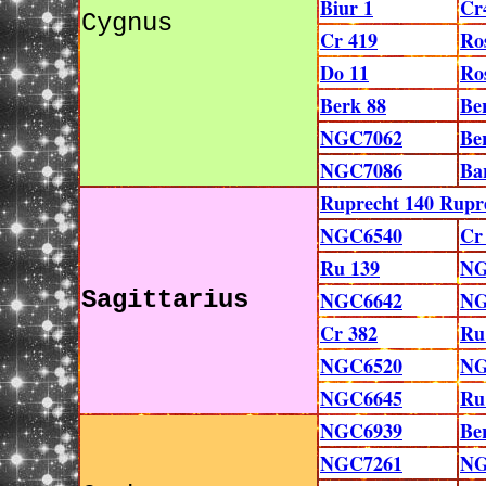
Biur 1
Cr
Cygnus
Cr 419
Ro
Do 11
Ro
Berk 88
Be
NGC7062
Be
NGC7086
Ba
Ruprecht 140 Rupr
NGC6540
Cr
Ru 139
NG
Sagittarius
NGC6642
NG
Cr 382
Ru
NGC6520
NG
NGC6645
Ru
NGC6939
Be
NGC7261
NG