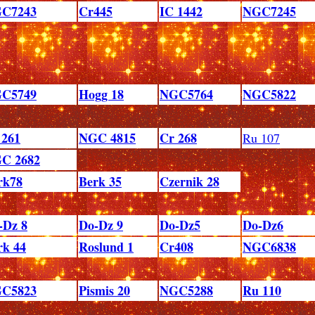
C7243
Cr445
IC 1442
NGC7245
C5749
Hogg 18
NGC5764
NGC5822
 261
NGC 4815
Cr 268
Ru 107
C 2682
rk78
Berk 35
Czernik 28
-Dz 8
Do-Dz 9
Do-Dz5
Do-Dz6
rk 44
Roslund 1
Cr408
NGC6838
C5823
Pismis 20
NGC5288
Ru 110