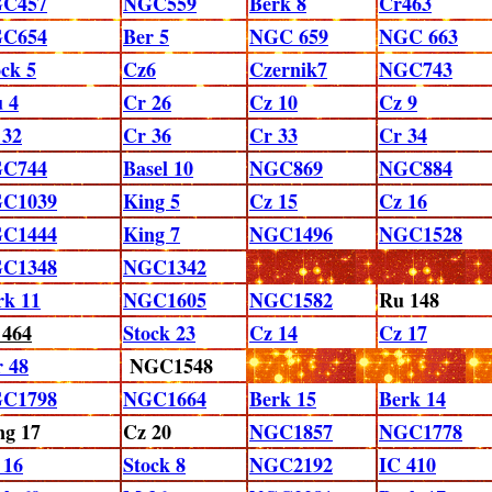
C457
NGC559
Berk 8
Cr463
C654
Ber 5
NGC 659
NGC 663
ock 5
Cz6
Czernik7
NGC743
u 4
Cr 26
Cz 10
Cz 9
 32
Cr 36
Cr 33
Cr 34
C744
Basel 10
NGC869
NGC884
C1039
King 5
Cz 15
Cz 16
C1444
King 7
NGC1496
NGC1528
C1348
NGC1342
rk 11
NGC1605
NGC1582
Ru 148
 464
Stock 23
Cz 14
Cz 17
 48
NGC1548
C1798
NGC1664
Berk 15
Berk 14
ng 17
Cz 20
NGC1857
NGC1778
 16
Stock 8
NGC2192
IC 410