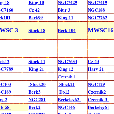
ng 18
King 10
NGC7429
NGC7419
C7160
Cz 42
Biur 3
NGC188
rk101
Berk99
King 11
NGC7762
WSC 3
MWSC16
Stock 18
Berk 104
ock12
Stock 11
NGC7654
Cz 43
C7789
King 21
King 12
Harv 21
Czernik 1
C103
Stock20
Stock21
NGC129
C189
Berk3
Do12
Czernik2
ng 2
NGC281
Berkeley62
Czernik 3
rk 58
Berk2
NGC146
Berkeley61