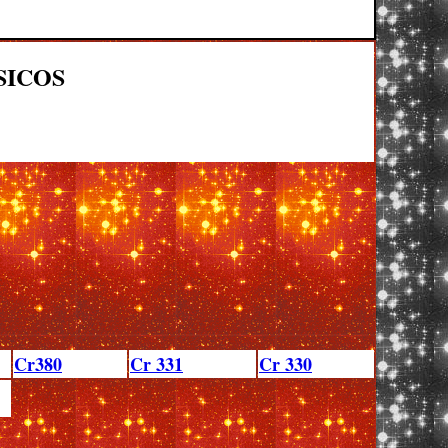
SICOS
Cr380
Cr 331
Cr 330