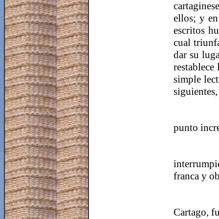
cartagines
ellos; y e
escritos h
cual triun
dar su lug
restablece
simple lec
siguientes,
punto incre
interrumpi
franca y ob
Cartago, fu