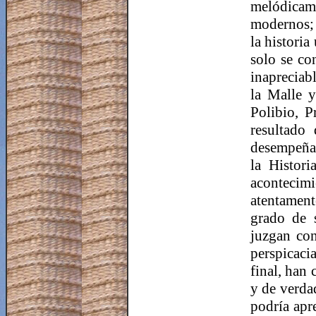
melódicame
modernos; 
la histori
solo se co
inapreciabl
la Malle 
Polibio, P
resultado
desempeñad
la Histor
acontecimi
atentament
grado de 
juzgan con
perspicaci
final, han 
y de verdad
podría apre