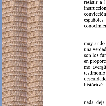
resistir a
instrucció
convicció
españoles,
conocimien
muy árido 
una verdad
son los fu
en proporci
me avergü
testimonio
descuidado
histórica?
nada deja