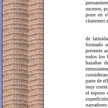
pensamien
sucesos, p
pone en e
citaremos 
de latinid
formado un
presente a
todos los 
hazañas d
entusiasma
consideran
parte de el
muy común,
el esposo 
expedición
narradore