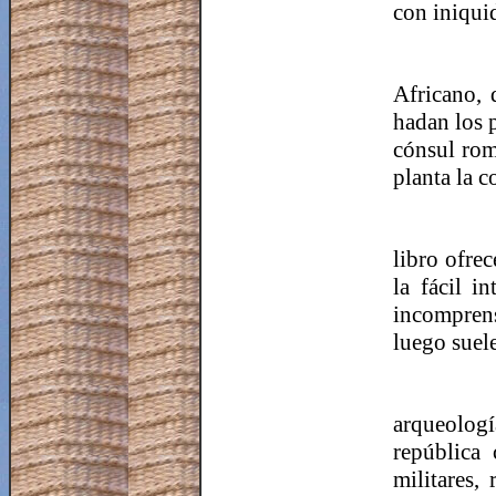
con iniqui
Africano, 
hadan los p
cónsul rom
planta la c
libro ofrec
la fácil i
incomprens
luego suele
arqueología
república 
militares,