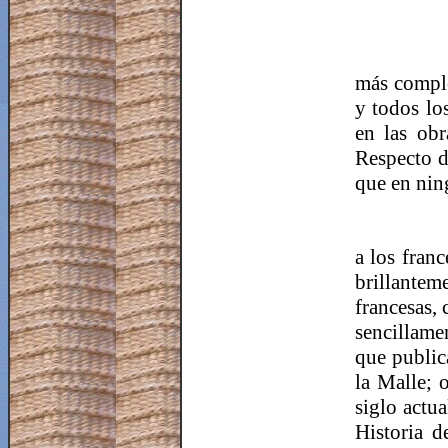
más comple
y todos los
en las ob
Respecto d
que en nin
a los franc
brillantem
francesas, 
sencillamen
que public
la Malle; 
siglo actua
Historia d