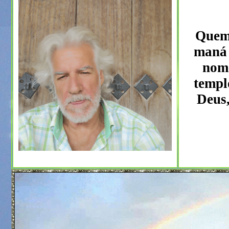
Quem 
maná 
nome
templ
Deus,