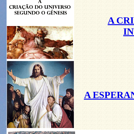
A CR
I
A ESPERA