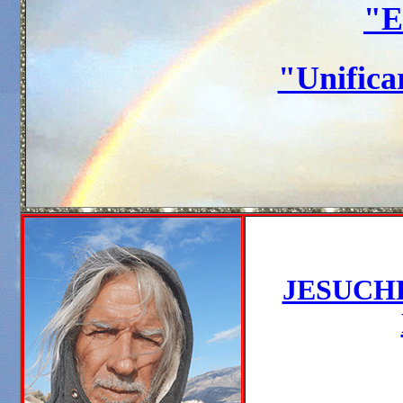
"E
"Unifica
JESUCH