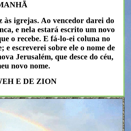
 MANHÃ
 às igrejas. Ao vencedor darei do
ca, e nela estará escrito um novo
e o recebe. E fá-lo-ei coluna no
; e escreverei sobre ele o nome de
ova Jerusalém, que desce do céu,
meu novo nome.
EH E DE ZION