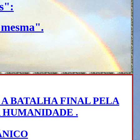
s":
a mesma".
A BATALHA FINAL PELA
 HUMANIDADE .
ÂNICO