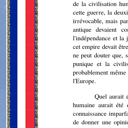
de la civilisation hu
cette guerre, la deu
irrévocable, mais par
antique devaient co
l'indépendance et la 
cet empire devait êtr
ne peut douter que, 
punique et la civil
probablement même à l
l'Europe.
Quel aurait 
humaine aurait été 
connaissance imparfa
de donner une opinio