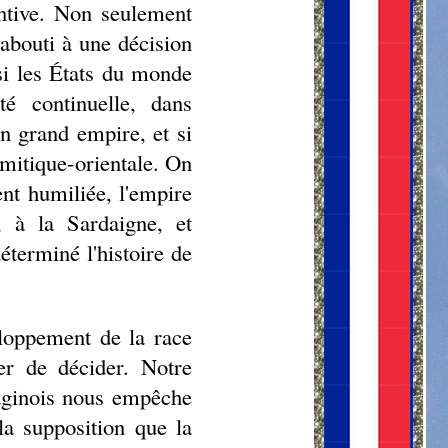
entive. Non seulement
abouti à une décision
 si les États du monde
té continuelle, dans
un grand empire, et si
émitique-orientale. On
nt humiliée, l'empire
, à la Sardaigne, et
éterminé l'histoire de
eloppement de la race
er de décider. Notre
haginois nous empêche
la supposition que la