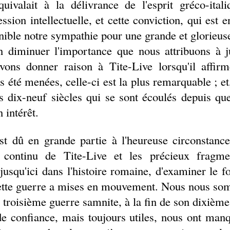
ivalait à la délivrance de l'esprit gréco-ital
ession intellectuelle, et cette conviction, qui est 
ible notre sympathie pour une grande et glorieuse
 diminuer l'importance que nous attribuons à ju
vons donner raison à Tite-Live lorsqu'il affirm
s été menées, celle-ci est la plus remarquable ; 
es dix-neuf siècles qui se sont écoulés depuis qu
 intérêt.
est dû en grande partie à l'heureuse circonstanc
t continu de Tite-Live et les précieux fragm
jusqu'ici dans l'histoire romaine, d'examiner le 
ette guerre a mises en mouvement. Nous nous so
a troisième guerre samnite, à la fin de son dixième 
de confiance, mais toujours utiles, nous ont man