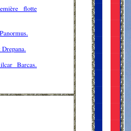
mière flotte
Panormus
.
t
Drepana
.
milcar
Barcas
.