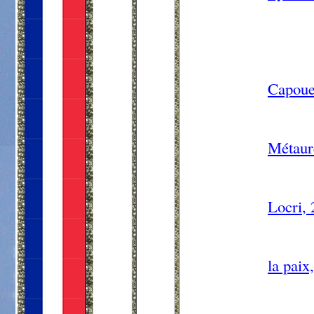
Capoue
Métaure
Locri
,
la paix