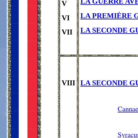
LA GUERRE AVEC
V
LA PREMIÈRE GU
VI
LA SECONDE GU
VII
VIII
LA SECONDE GU
Canna
Syracus