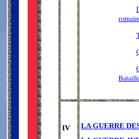
romain
T
Bataill
LA GUERRE DES 
IV