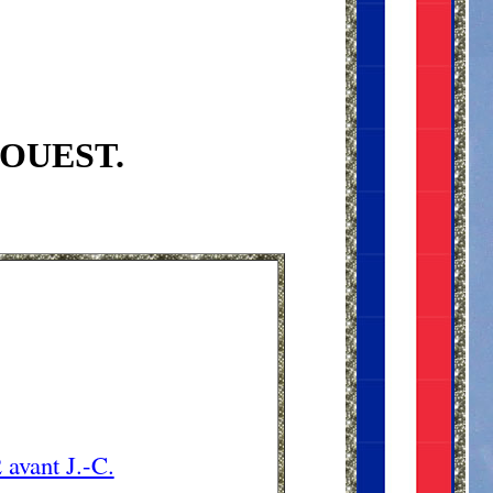
'OUEST.
 avant J.-C.