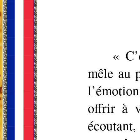
« C’
mêle au p
l’émotio
offrir à 
écoutant, 