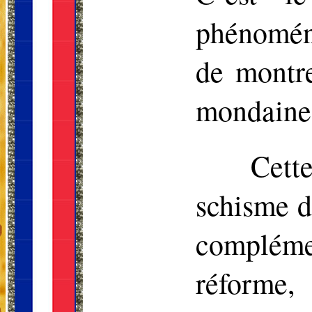
phénomén
de montre
mondaine e
Cett
schisme d
complémen
réforme,