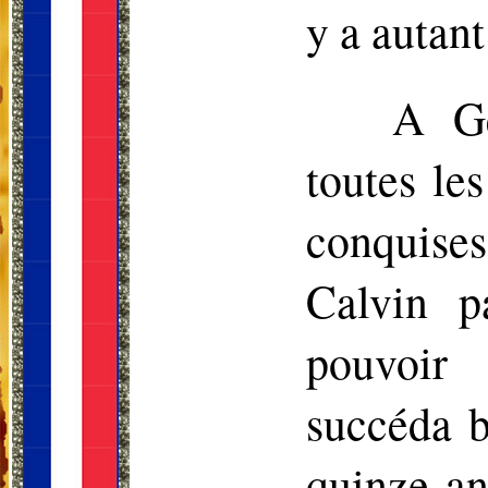
y a autan
A Ge
toutes le
conquises
Calvin p
pouvoir 
succéda b
quinze an