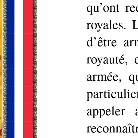
qu’ont re
royales. 
d’être ar
royauté, 
armée, q
particuli
appeler 
reconnaît