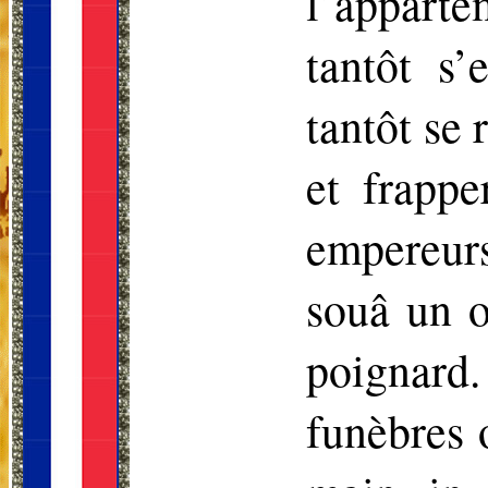
l’appart
tantôt s’
tantôt se 
et frappe
empereur
souâ un o
poignard
funèbres 