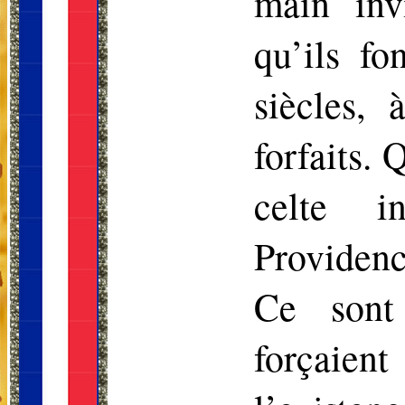
main inv
qu’ils fo
siècles, 
forfaits. 
celte i
Providenc
Ce sont
forçaien