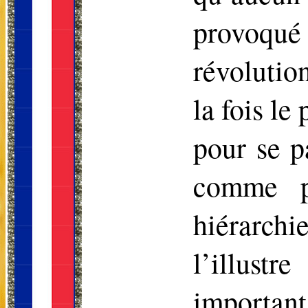
provoqué
révolutio
la fois le
pour se p
comme pu
hiérarchi
l’illust
important