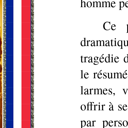
homme peu
Ce p
dramatiqu
tragédie
le résumé
larmes, 
offrir à s
par pers