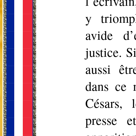
l’écrivain
y triomp
avide d’
justice. 
aussi êt
dans ce 
Césars, 
presse e