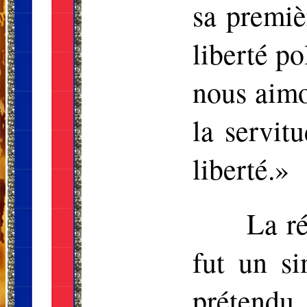
sa premiè
liberté po
nous aimo
la servit
liberté.»
La ré
fut un s
prétendu 