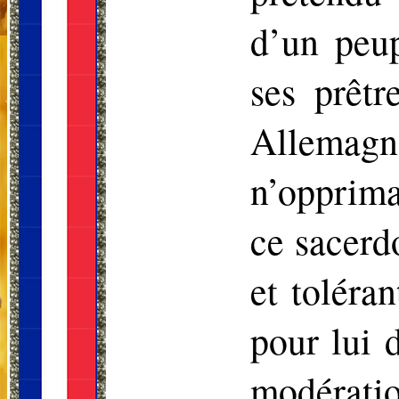
d’un peup
ses prêtr
Allemagne
n’opprima
ce sacerdo
et toléra
pour lui 
modératio