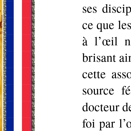
ses disci
ce que le
à l’œil n
brisant ai
cette ass
source f
docteur de
foi par l