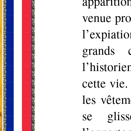
apparitio
venue pro
l’expiati
grands 
l’histori
cette vie.
les vêtem
se glis