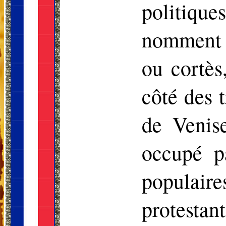
politique
nomment p
ou cortès
côté des 
de Venis
occupé pa
populai
protestan