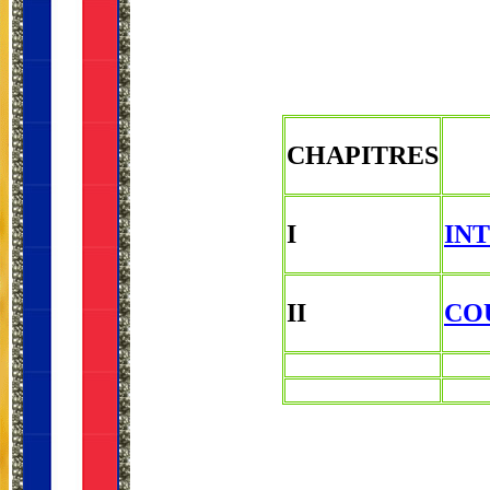
CHAPITRES
I
INT
II
COU