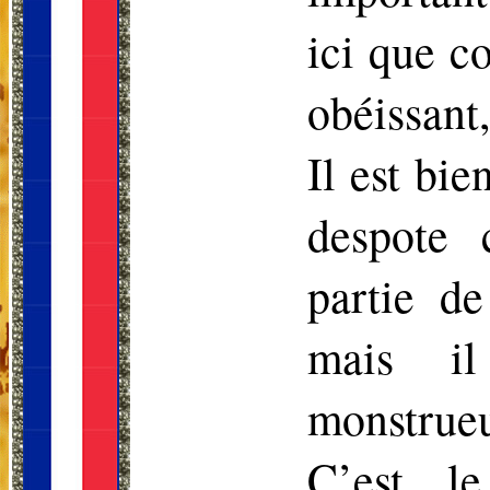
ici que c
obéissant
Il est bie
despote 
partie de
mais il
monstrueu
C’est l