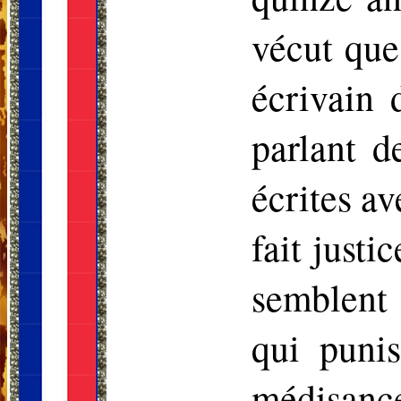
vécut que 
écrivain 
parlant d
écrites a
fait justi
semblent
qui puni
médisanc