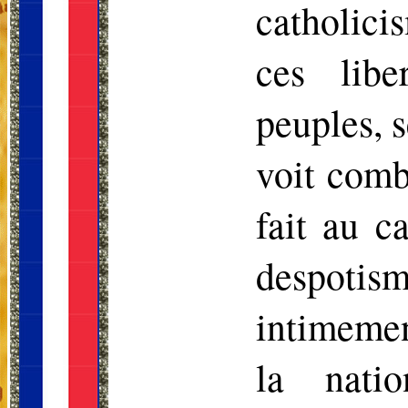
catholici
ces libe
peuples, s
voit comb
fait au c
despoti
intimemen
la nati