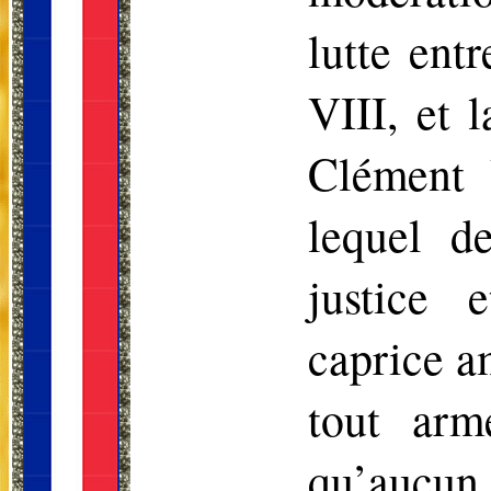
lutte ent
VIII, et 
Clément 
lequel d
justice 
caprice a
tout arm
qu’aucun