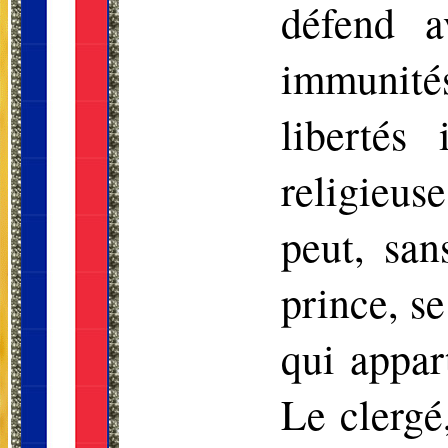
défend a
immunit
libertés 
religieus
peut, san
prince, s
qui appar
Le clergé