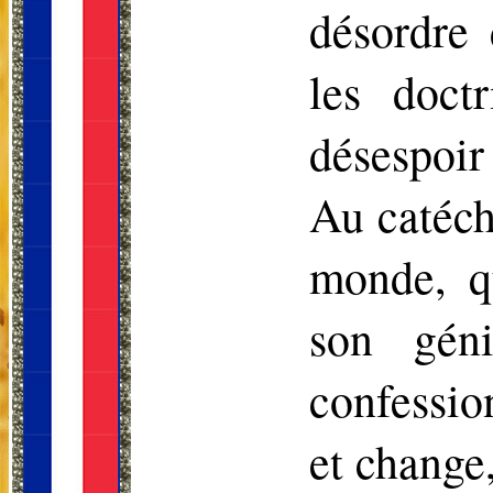
désordre 
les doct
désespoir
Au catéch
monde, q
son gén
confession
et change,