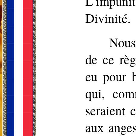
L’impunit
Divinité.
Nous 
de ce règ
eu pour b
qui, com
seraient 
aux ange