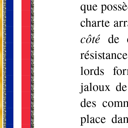
que possè
charte ar
côté
de c
résistanc
lords fo
jaloux d
des comm
place dan