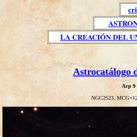
cr
ASTRON
LA CREACIÓN DEL U
Astrocatálogo 
Arp 9
NGC2523, MCG+12-