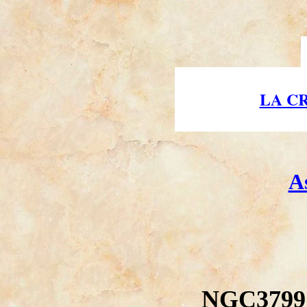
LA C
A
NGC3799