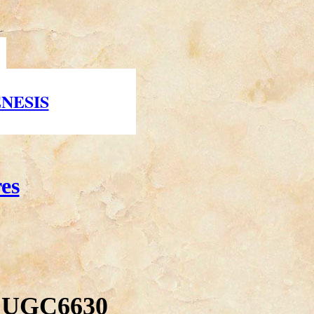
NESIS
es
 UGC6630