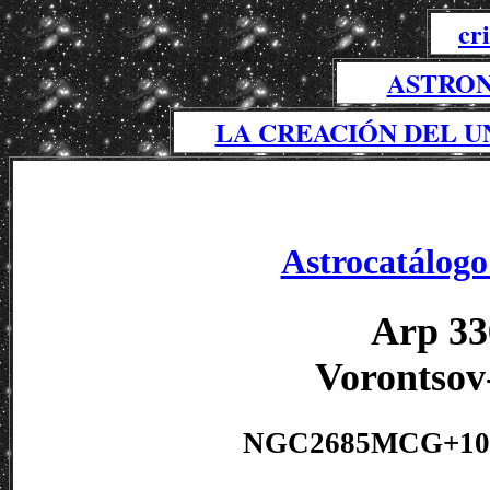
cr
ASTRON
LA CREACIÓN DEL U
Astrocatálogo
Arp 33
Vorontsov
NGC2685MCG+10-