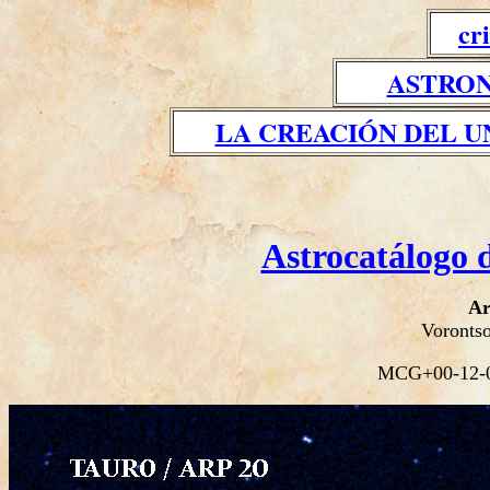
cr
ASTRON
LA CREACIÓN DEL U
Astrocatálogo 
Ar
Voronts
MCG+00-12-