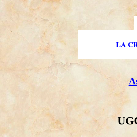
LA C
A
UGC