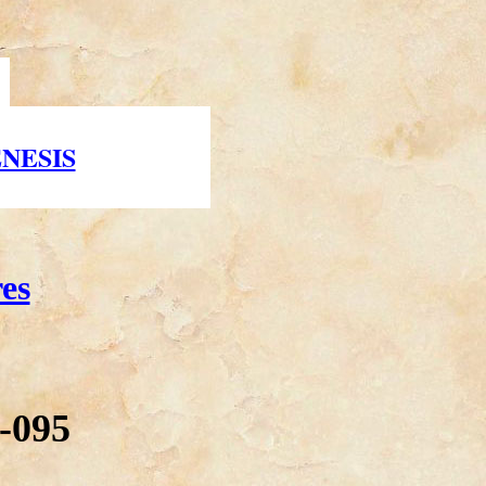
NESIS
es
-095