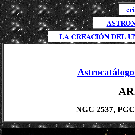
cr
ASTRON
LA CREACIÓN DEL U
Astrocatálogo
AR
NGC 2537, PGC 