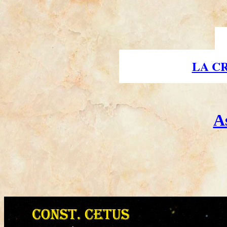
LA C
A