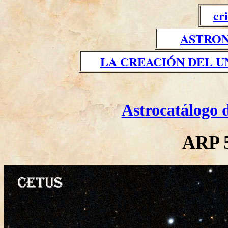
cr
ASTRON
LA CREACIÓN DEL U
Astrocatálogo 
ARP 