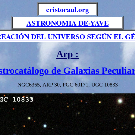
cristoraul.org
ASTRONOMIA DE-YAVE
REACIÓN DEL UNIVERSO SEGÚN EL GÉ
Arp :
strocatálogo de Galaxias Peculiar
NGC6365, ARP 30, PGC 60171, UGC 10833