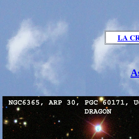
LA C
A