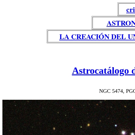
cr
ASTRON
LA CREACIÓN DEL U
Astrocatálogo 
NGC 5474, PGC