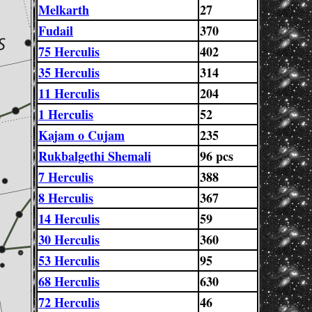
Melkarth
27
Fudail
370
75 Herculis
402
35 Herculis
314
11 Herculis
204
1 Herculis
52
Kajam o Cujam
235
Rukbalgethi Shemali
96 pcs
7 Herculis
388
8 Herculis
367
14 Herculis
59
30 Herculis
360
53 Herculis
95
68 Herculis
630
72 Herculis
46