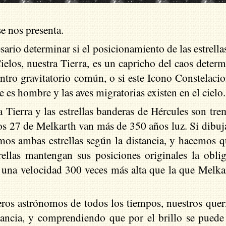
e nos presenta.
ario determinar si el posicionamiento de las estrellas
ielos, nuestra Tierra, es un capricho del caos deter
entro gravitatorio común, o si este Icono Constelaci
 es hombre y las aves migratorias existen en el cielo.
la Tierra y las estrellas banderas de Hércules son t
los 27 de Melkarth van más de 350 años luz. Si dibu
amos ambas estrellas según la distancia, y hacemos qu
llas mantengan sus posiciones originales la oblig
una velocidad 300 veces más alta que la que Melkar
.
ros astrónomos de todos los tiempos, nuestros quer
tancia, y comprendiendo que por el brillo se puede