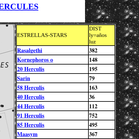
HERCULES
DIST
ESTRELLAS-STARS
ly=años
luz
Rasalgethi
382
Kornephoros o
148
20 Herculis
195
Sarin
79
58 Herculis
163
40 Herculis
36
44 Herculis
112
91 Herculis
752
85 Herculis
495
Maasym
367