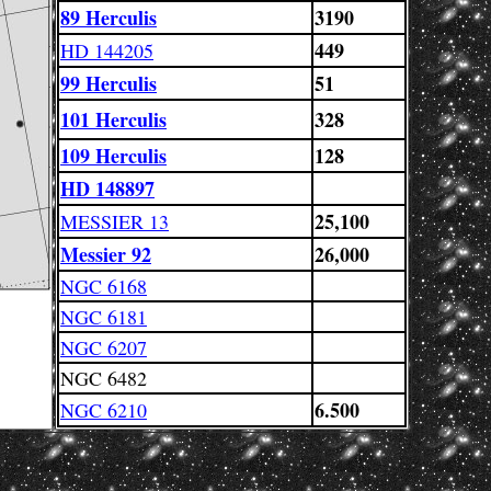
89 Herculis
3190
449
HD 144205
99 Herculis
51
101 Herculis
328
109 Herculis
128
HD 148897
25,100
MESSIER 13
Messier 92
26,000
NGC 6168
NGC 6181
NGC 6207
NGC 6482
6.500
NGC 6210