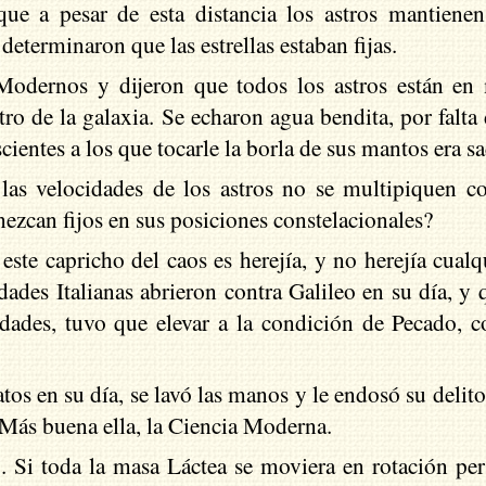
que a pesar de esta distancia los astros mantienen
determinaron que las estrellas estaban fijas.
Modernos y dijeron que todos los astros están e
tro de la galaxia. Se echaron agua bendita, por falta 
entes a los que tocarle la borla de sus mantos era sa
as velocidades de los astros no se multipiquen con
ezcan fijos en sus posiciones constelacionales?
a este capricho del caos es herejía, y no herejía cual
dades Italianas abrieron contra Galileo en su día, y q
idades, tuvo que elevar a la condición de Pecado, 
os en su día, se lavó las manos y le endosó su delito 
Más buena ella, la Ciencia Moderna.
. Si toda la masa Láctea se moviera en rotación pe