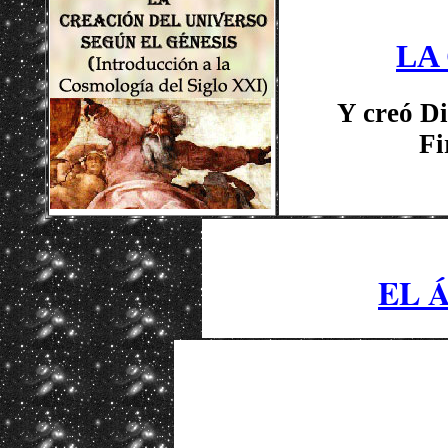
LA
Y creó Di
Fi
EL 