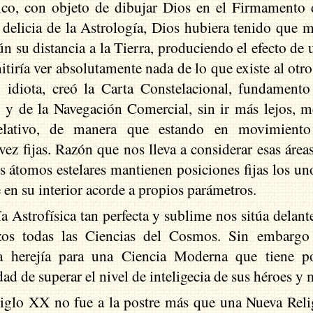
tico, con objeto de dibujar Dios en el Firmamento 
 delicia de la Astrología, Dios hubiera tenido que m
egún su distancia a la Tierra, produciendo el efecto d
iría ver absolutamente nada de lo que existe al otro
idiota, creó la Carta Constelacional, fundamento
 y de la Navegación Comercial, sin ir más lejos, m
lativo, de manera que estando en movimiento l
vez fijas. Razón que nos lleva a considerar esas áre
s átomos estelares mantienen posiciones fijas los uno
 en su interior acorde a propios parámetros.
a Astrofísica tan perfecta y sublime nos sitúa delan
os todas las Ciencias del Cosmos. Sin embargo l
una herejía para una Ciencia Moderna que tiene 
ad de superar el nivel de inteligecia de sus héroes y 
glo XX no fue a la postre más que una Nueva Relig