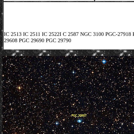
IC 2513 IC 2511 IC 2522I C 2587 NGC 3100 PGC-279
29608 PGC 29690 PGC 29790