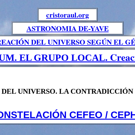
cristoraul.org
ASTRONOMIA DE-YAVE
REACIÓN DEL UNIVERSO SEGÚN EL GÉ
. Creac
UM. EL GRUPO LOCAL
DEL UNIVERSO. LA CONTRADICCIÓN
ONSTELACIÓN
CEFEO / CEP