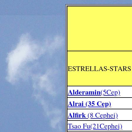
ESTRELLAS-STARS
Alderamin
(5Cep)
Alrai (35 Cep)
Alfirk
(8 Cephei)
Tsao Fu(21Cephei)