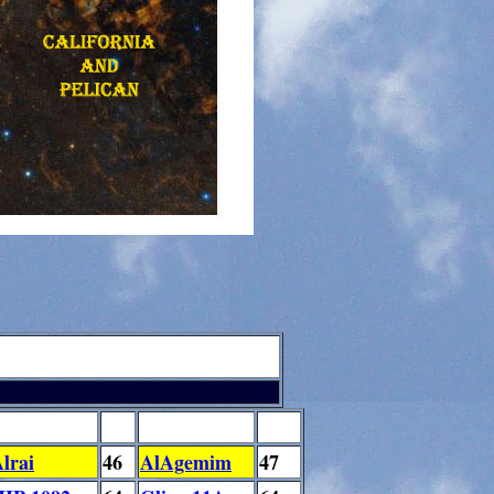
lrai
46
AlAgemim
47