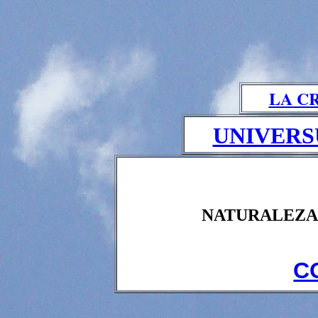
LA C
UNIVERS
NATURALEZA 
C