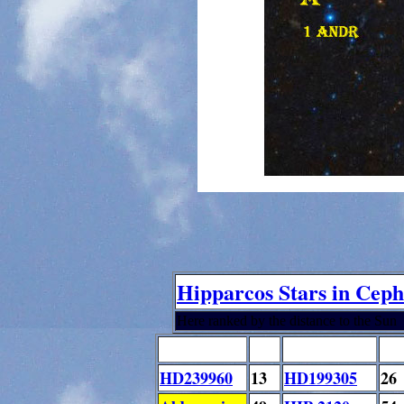
Hipparcos Stars in Cep
Here ranked by the distance to the Sun
HD239960
13
HD199305
26