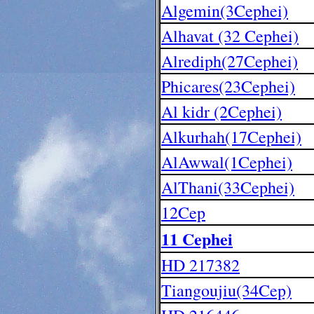
Algemin(3Cephei)
Alhavat (32 Cephei)
Alrediph(27Cephei)
Phicares(23Cephei)
Al kidr (2Cephei)
Alkurhah(17Cephei)
AlAwwal(1Cephei)
AlThani(33Cephei)
12Cep
11 Cephei
HD 217382
Tiangoujiu(34Cep)