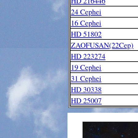
HD 216446
24 Cephei
16 Cephei
HD 51802
ZAOFUSAN(22Cep)
HD 223274
19 Cephei
31 Cephei
HD 30338
HD 25007