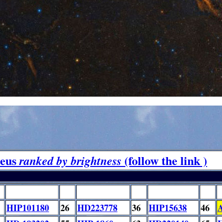
heus
(follow the link )
ranked by brightness
HIP101180
26
HD223778
36
HIP15638
46
A