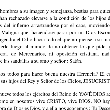
hombres a su imagen y semejanza, bestias para quien
han rechazado elevarse a la condición de los hijos 
s del infierno arrastrándose por el caos, moviéndos
e Maligna que, haciéndose pasar por un Dios Escon
gendra el Odio hacia todo el que no piense a su man
nderle fuego al mundo de no obtener lo que pide, 
neral de Mercenarios, ni oposición cristiana, n
e las sandalias a su amo y señor : Satán.
s todos para hacer buena nuestra Herencia? El esp
a sus hijos del Rey y Señor de los Cielos, JESUCRIS
 mueve todos los ejércitos del Reino de YAVÉ DIOS 
 como en nosotros vive CRISTO, vive DIOS. NO ha
ra de Dios es Dios, y a ella nos acogemos : Tu Desc