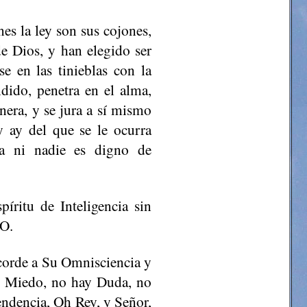
es la ley son sus cojones,
de Dios, y han elegido ser
e en las tinieblas con la
dido, penetra en el alma,
era, y se jura a sí mismo
y ay del que se le ocurra
ada ni nadie es digno de
íritu de Inteligencia sin
TO.
acorde a Su Omnisciencia y
y Miedo, no hay Duda, no
endencia, Oh Rey, y Señor,