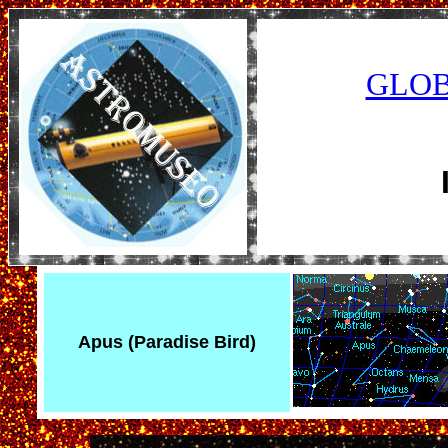
GLOB
Apus
(Paradise Bird)