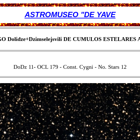
ASTROMUSEO "DE YAVE
 Dolidze+Dzimselejsvili DE CUMULOS ESTELARES
DoDz 11- OCL 179 - Const. Cygni - No. Stars 12