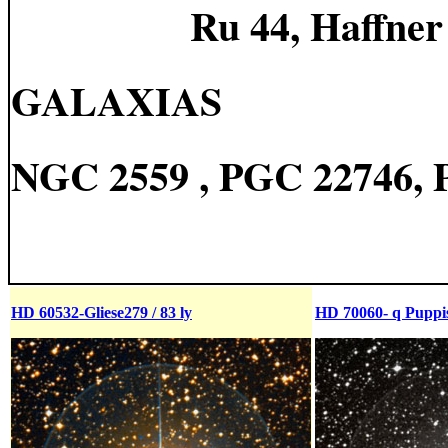
Ru 44, Haffne
GALAXIAS
NGC 2559 , PGC 22746, 
HD 60532-Gliese279 / 83 ly
HD 70060- q Puppi