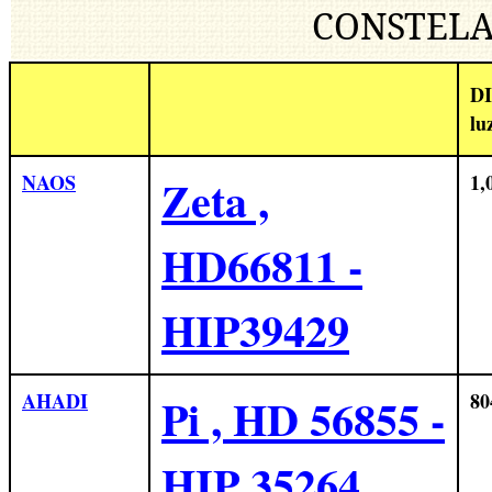
CONSTELA
DI
lu
NAOS
Zeta ,
1,
HD66811 -
HIP39429
AHADI
Pi , HD 56855 -
80
HIP 35264