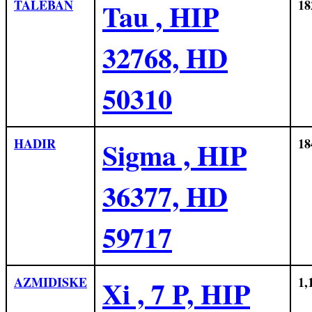
TALEBAN
Tau , HIP
18
32768, HD
50310
HADIR
Sigma , HIP
18
36377, HD
59717
AZMIDISKE
Xi , 7 P, HIP
1,