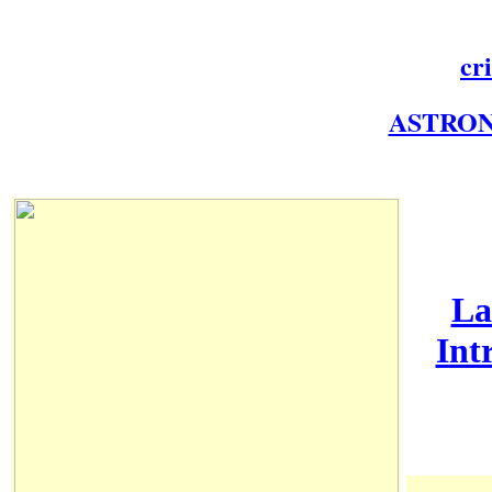
cr
ASTRON
La
Int