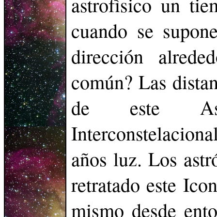
astrofìsico un ti
cuando se supon
dirección alred
común? Las distanc
de este Ast
Interconstelacion
años luz. Los ast
retratado este Ico
mismo desde ento