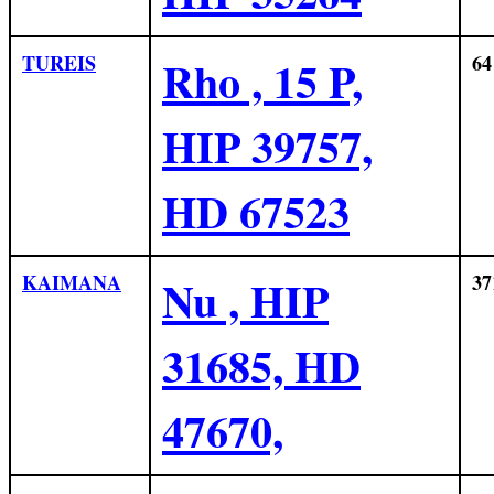
TUREIS
Rho , 15 P,
64
HIP 39757,
HD 67523
KAIMANA
Nu , HIP
37
31685, HD
47670,