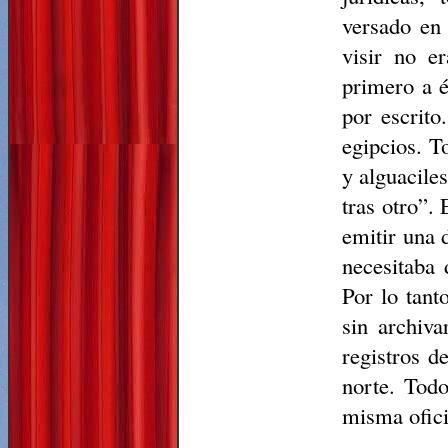
versado en 
visir no e
primero a é
por escrito
egipcios. T
y alguacile
tras otro”. 
emitir una d
necesitaba
Por lo tant
sin archiva
registros d
norte. Todo
misma ofici