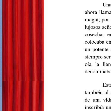
Una
ahora llam
magia; por 
lujosos señ
cosechar e
colocaba en
un potente 
siempre ser
oía la ll
denominaba,
Est
también al 
de una vid
inscribía u