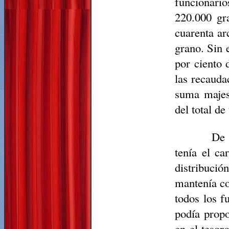
funcionario
220.000 gr
cuarenta ar
grano. Sin 
por ciento 
las recauda
suma majes
del total de
De 
tenía el ca
distribució
mantenía co
todos los f
podía propo
en el tesor