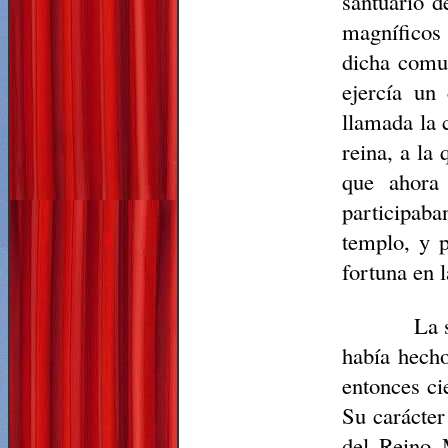
santuario d
magníficos 
dicha comun
ejercía un
llamada la 
reina, a la
que ahora 
participaba
templo, y p
fortuna en l
La 
había hecho
entonces cie
Su carácter
del Reino 