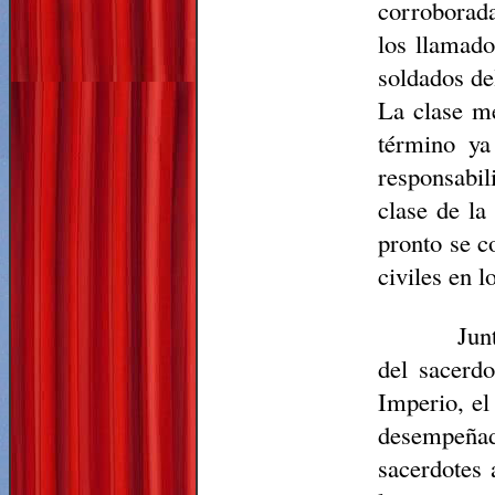
corroborad
los llamado
soldados de
La clase me
término y
responsabil
clase de la
pronto se c
civiles en 
Jun
del sacerd
Imperio, el
desempeñad
sacerdotes