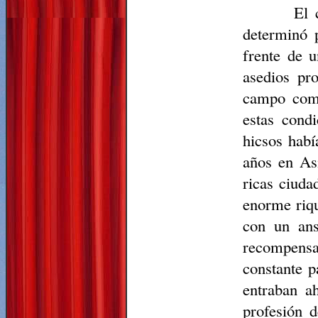
El 
determinó
frente de 
asedios pr
campo como
estas condi
hicsos habí
años en As
ricas ciuda
enorme riqu
con un ans
recompensa
constante p
entraban ah
profesión d