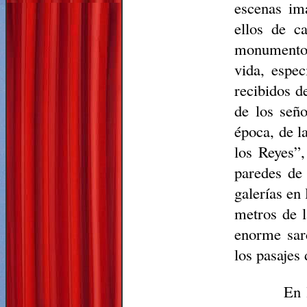
escenas im
ellos de c
monumento p
vida, espec
recibidos d
de los seño
época, de l
los Reyes”,
paredes de
galerías en
metros de l
enorme sarc
los pasajes
En 