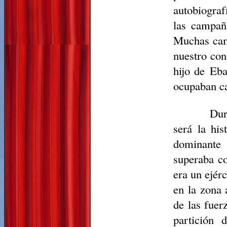
autobiograf
las campañ
Muchas camp
nuestro con
hijo de
Eba
ocupaban ca
Dur
será la his
dominante 
superaba co
era un ejér
en la zona 
de las fuer
partición 