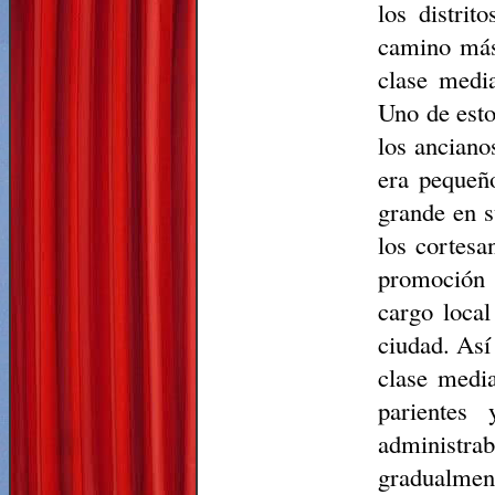
los distrit
camino más
clase medi
Uno de esto
los anciano
era pequeño
grande en s
los cortesa
promoción 
cargo loca
ciudad. Así
clase media
parientes 
administrab
gradualment