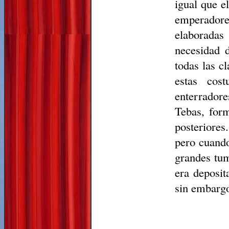
igual que e
emperadore
elaboradas
necesidad 
todas las cl
estas cos
enterrador
Tebas, for
posteriore
pero cuando
grandes tu
era deposi
sin embargo