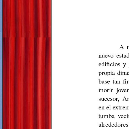
A 
nuevo esta
edificios 
propia dina
base tan f
morir jove
sucesor,
A
en el extre
tumba veci
alrededores