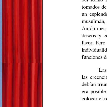
tomados de 
un esplend
musulmán
Amón me per
deseos y c
favor. Pero
individuali
funciones d
Las
las creenc
debían triu
era posible
colocar el r