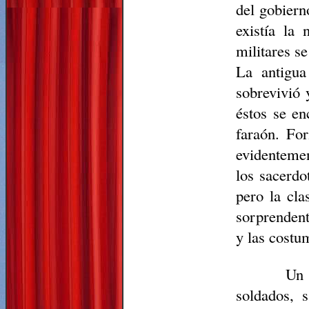
del gobiern
existía la
militares s
La antigua
sobrevivió 
éstos se en
faraón. Fo
evidentemen
los sacerdo
pero la cla
sorprendent
y las costu
Un 
soldados, s