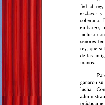
fiel al re
esclavos y
soberano. 
embargo, no
incluso con
señores feu
rey, que si
de las anti
manos.
Par
ganaron su 
lucha. Co
administra
prácticamen