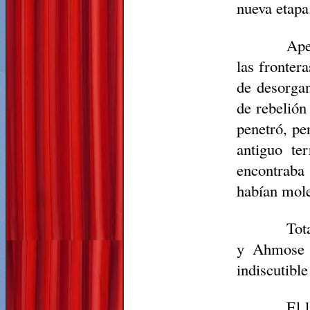
nueva etapa
Ap
las frontera
de desorgan
de rebelió
penetró, pe
antiguo te
encontraba 
habían mole
Tot
y
Ahmose
indiscutible
El 