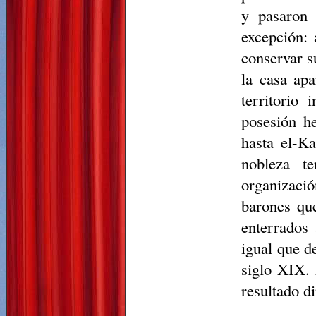
y pasaron 
excepción: 
conservar su
la casa ap
territorio
posesión he
hasta el-
Ka
nobleza t
organizació
barones que
enterrados 
igual que d
siglo XIX. 
resultado d