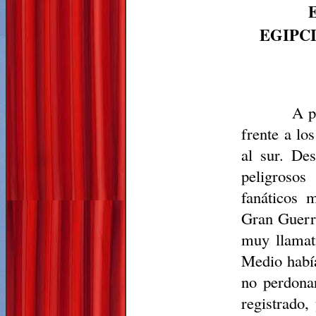
EGIPC
A p
frente a lo
al sur. De
peligroso
fanáticos
m
Gran Guerra
muy llamat
Medio había
no perdona
registrado