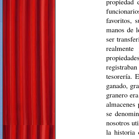
propiedad d
funcionario
favoritos, 
manos de lo
ser transfe
realmente 
propiedade
registraba
tesorería. 
ganado, gra
granero era
almacenes p
se denomin
nosotros ut
la historia