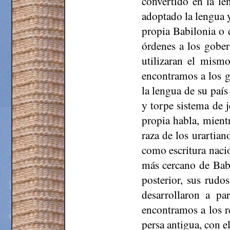
convertido en la le
adoptado la lengua y
propia Babilonia o d
órdenes a los gober
utilizaran el mis
encontramos a los g
la lengua de su país
y torpe sistema de 
propia habla, mient
raza de los
urartian
como escritura nacio
más cercano de Babi
posterior, sus rudo
desarrollaron a pa
encontramos a los r
persa antigua, con e