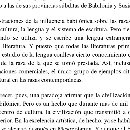
 a las de sus provincias súbditas de Babilonia y
Susi
straciones de la influencia babilónica sobre las raza
cultura, la lengua y el sistema de escritura. Pero 
ndo se utiliza y se escribe una lengua extranjer
literatura. Y puesto que todas las literaturas pri
el estudio de la lengua conlleva cierto conocimiento d
s de la raza de la que se tomó prestada. Así, inclu
laciones comerciales, el único grupo de ejemplos ci
ltural en las razas contemporáneas.
recer, pues, una paradoja afirmar que la civilizació
bilónica. Pero es un hecho que durante más de mil a
ntro de cultura, la civilización que transmitió a 
terior. En la excelencia artística, de hecho, ya se hab
 se alcanzó después en Mesopotamia. Y aunque al ba