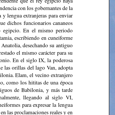
rendente que el rey egipcio haya
ndencia con los gobernantes de la
a y lengua extranjeras para enviar
que dichos funcionarios cananeos
o egipcio. En el mismo periodo
tamia, escribiendo en cuneiforme
e Anatolia, desechando su antiguo
restado el mismo carácter para su
onio. En el siglo IX, la poderosa
 las orillas del lago Van, adopta
ilonia.
Elam
, el vecino extranjero
o, como los hititas de una época
ntiguos de Babilonia, y más tarde
nalmente, llegando al siglo VI,
eiformes para expresar la lengua
 en las proclamaciones reales y en