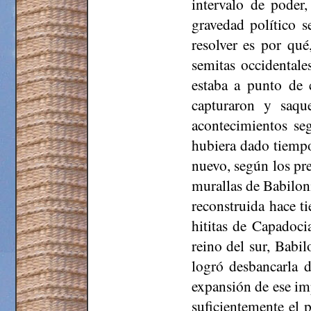
intervalo de poder
gravedad político 
resolver es por qué
semitas occidentale
estaba a punto de 
capturaron y saqu
acontecimientos se
hubiera dado tiempo
nuevo, según los pr
murallas de Babiloni
reconstruida hace t
hititas de Capadoci
reino del sur, Babil
logró desbancarla d
expansión de ese imp
suficientemente el 