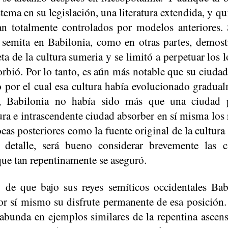
stema en su legislación, una literatura extendida, y q
an totalmente controlados por modelos anteriores. 
el semita en Babilonia, como en otras partes, demos
eta de la cultura sumeria y se limitó a perpetuar los 
rbió. Por lo tanto, es aún más notable que su ciudad
 por el cual esa cultura había evolucionado gradual
s, Babilonia no había sido más que una ciudad p
ura e intrascendente ciudad absorber en sí misma los 
ocas posteriores como la fuente original de la cultura
n detalle, será bueno considerar brevemente las
que tan repentinamente se aseguró.
 de que bajo sus reyes semíticos occidentales Ba
or sí mismo su disfrute permanente de esa posición. L
bunda en ejemplos similares de la repentina ascensi