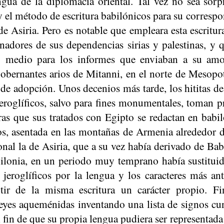
ngua de la diplomacia oriental. Tal vez no sea sorp
 el método de escritura babilónicos para su correspo
e Asiria. Pero es notable que empleara esta escritur
nadores de sus dependencias sirias y palestinas, y 
mo medio para los informes que enviaban a su am
obernantes arios de Mitanni, en el norte de Mesopo
 de adopción. Unos decenios más tarde, los hititas d
jeroglíficos, salvo para fines monumentales, toman p
ras que sus tratados con Egipto se redactan en babil
os
, asentada en las montañas de Armenia alrededor de
nal la de Asiria, que a su vez había derivado de Bab
lonia, en un periodo muy temprano había sustituid
s jeroglíficos por la lengua y los caracteres más a
rtir de la misma escritura un carácter propio. Fi
eyes aqueménidas inventando una lista de signos cun
l fin de que su propia lengua pudiera ser representada