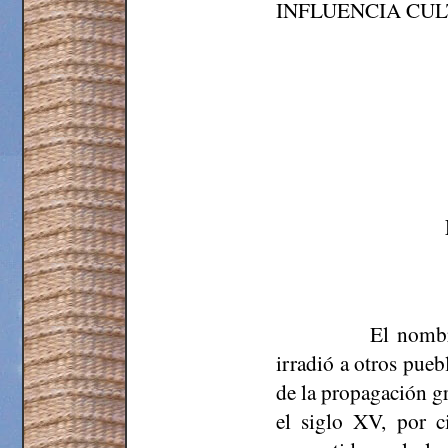
INFLUENCIA CU
El nombr
irradió a otros pue
de la propagación gr
el siglo XV, por c