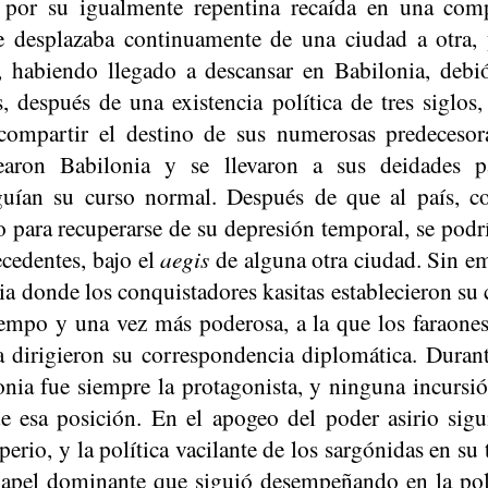
, por su igualmente repentina recaída en una comp
se desplazaba continuamente de una ciudad a otra
, habiendo llegado a descansar en Babilonia, debi
s, después de una existencia política de tres siglos
compartir el destino de sus numerosas predecesora
earon Babilonia y se llevaron a sus deidades p
guían su curso normal. Después de que al país, co
 para recuperarse de su depresión temporal, se podr
ecedentes, bajo el
aegis
de alguna otra ciudad. Sin em
a donde los conquistadores kasitas establecieron su c
iempo y una vez más poderosa, a la que los faraones
a dirigieron su correspondencia diplomática. Durant
onia fue siempre la protagonista, y ninguna incursió
e esa posición. En el apogeo del poder asirio sigui
erio, y la política vacilante de los
sargónidas
en su 
papel dominante que siguió desempeñando en la pol