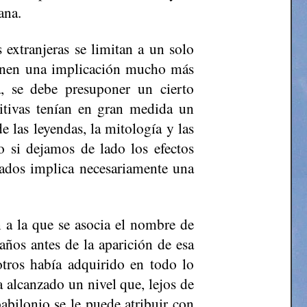
ana
.
s extranjeras se limitan a un solo
tienen una implicación mucho más
a, se debe presuponer un cierto
mitivas tenían en gran medida un
e las leyendas, la mitología y las
so si dejamos de lado los efectos
tados implica necesariamente una
n a la que se asocia el nombre de
ños antes de la aparición de esa
otros había adquirido en todo lo
ía alcanzado un nivel que, lejos de
bilonio se le puede atribuir con