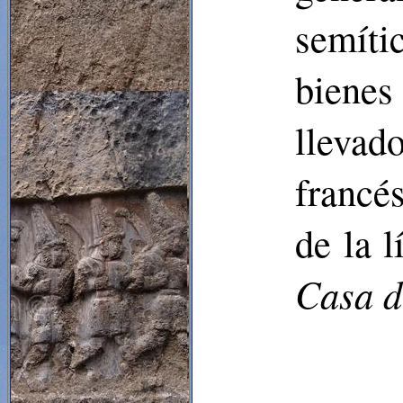
semíti
bienes
llevad
francé
de la 
Casa d