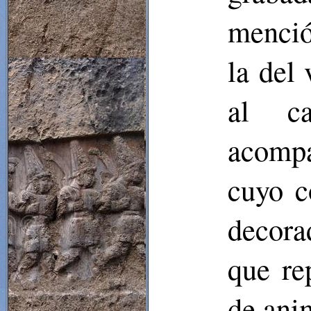
menció
la del
al ca
acompa
cuyo c
decora
que re
de anim