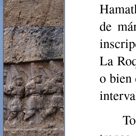
Hamat
de már
inscrip
La Roq
o bien
interva
To