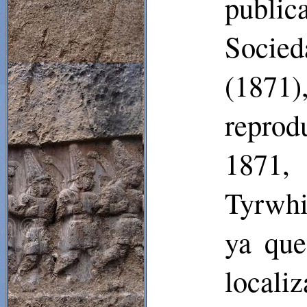
public
Socied
(1871
reprod
1871,
Tyrwhi
ya que
locali